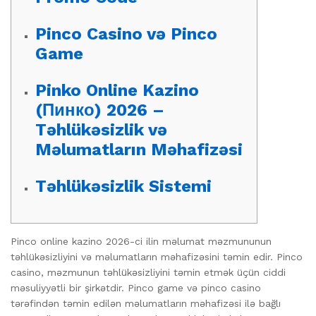
Pinco Casino və Pinco
Game
Pinko Online Kazino
(Пинко) 2026 –
Təhlükəsizlik və
Məlumatların Məhafizəsi
Təhlükəsizlik Sistemi
Pinco online kazino 2026-ci ilin məlumat məzmununun
təhlükəsizliyini və məlumatların məhafizəsini təmin edir. Pinco
casino, məzmunun təhlükəsizliyini təmin etmək üçün ciddi
məsuliyyətli bir şirkətdir. Pinco game və pinco casino
tərəfindən təmin edilən məlumatların məhafizəsi ilə bağlı