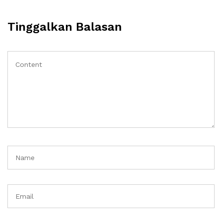
Tinggalkan Balasan