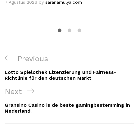
7 Agustus 2026
by
saranamulya.com
Navigasi
Previous
Previous
pos
Post
Lotto Spielothek Lizenzierung und Fairness-
Richtlinie für den deutschen Markt
Next
Next
Post
Gransino Casino is de beste gamingbestemming in
Nederland.