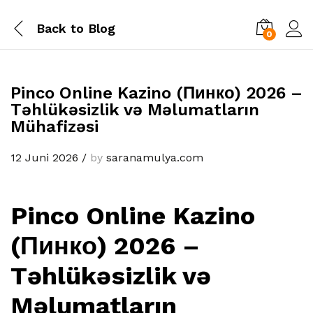
Back to
Blog
0
Pinco Online Kazino (Пинко) 2026 –
Təhlükəsizlik və Məlumatların
Mühafizəsi
12 Juni 2026
/
by
saranamulya.com
Pinco Online Kazino
(Пинко) 2026 –
Təhlükəsizlik və
Məlumatların