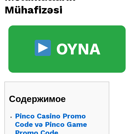
Mühafizəsi
OYNA
Содержимое
Pinco Casino Promo
Code və Pinco Game
Promo Code