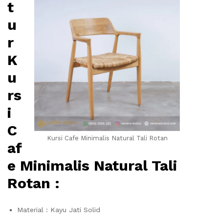
t
u
r
K
u
rs
i
C
Kursi Cafe Minimalis Natural Tali Rotan
af
e Minimalis Natural Tali
Rotan :
Material : Kayu Jati Solid