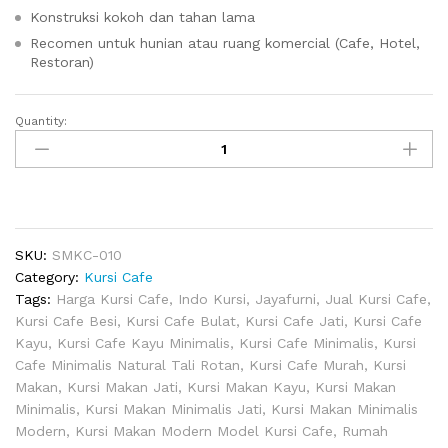
Konstruksi kokoh dan tahan lama
Recomen untuk hunian atau ruang komercial (Cafe, Hotel,
Restoran)
Quantity:
Kursi
Cafe
Minimalis
Natural
Tali
Rotan
SKU:
SMKC-010
quantity
Category:
Kursi Cafe
Tags:
Harga Kursi Cafe
,
Indo Kursi
,
Jayafurni
,
Jual Kursi Cafe
,
Kursi Cafe Besi
,
Kursi Cafe Bulat
,
Kursi Cafe Jati
,
Kursi Cafe
Kayu
,
Kursi Cafe Kayu Minimalis
,
Kursi Cafe Minimalis
,
Kursi
Cafe Minimalis Natural Tali Rotan
,
Kursi Cafe Murah
,
Kursi
Makan
,
Kursi Makan Jati
,
Kursi Makan Kayu
,
Kursi Makan
Minimalis
,
Kursi Makan Minimalis Jati
,
Kursi Makan Minimalis
Modern
,
Kursi Makan Modern Model Kursi Cafe
,
Rumah