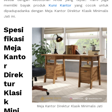
memiliki bayak produk
Kursi Kantor
yang cocok untuk
dipadupadanka dengan Meja Kantor Direktur Klasik Minimalis
Jati ini.
Spesi
fikasi
Meja
Kanto
r
Direk
tur
Klasi
k
Meja Kantor Direktur Klasik Minimalis Jati
Mini