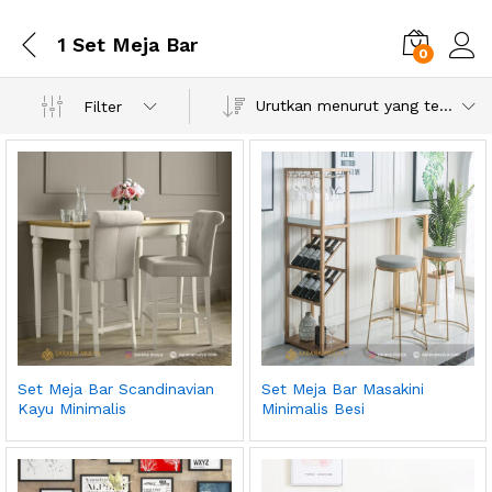
1 Set Meja Bar
0
Urutkan menurut yang terbaru
Filter
Set Meja Bar Scandinavian
Set Meja Bar Masakini
Kayu Minimalis
Minimalis Besi