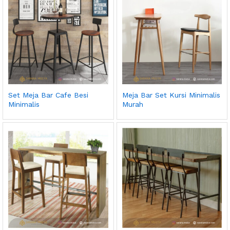
Set Meja Bar Cafe Besi
Meja Bar Set Kursi Minimalis
Minimalis
Murah
ga
ga
endah
tinggi