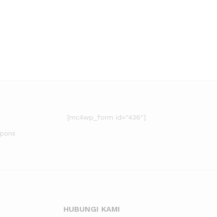
[mc4wp_form id="436"]
upons
HUBUNGI KAMI