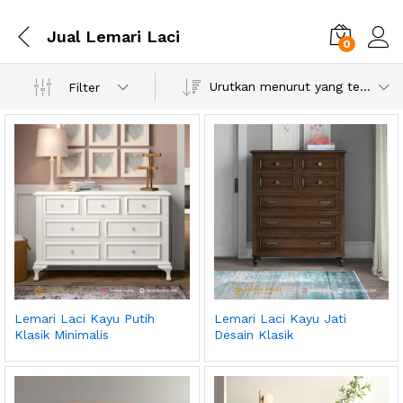
Jual Lemari Laci
0
Urutkan menurut yang terbaru
Filter
Lemari Laci Kayu Putih
Lemari Laci Kayu Jati
Klasik Minimalis
Desain Klasik