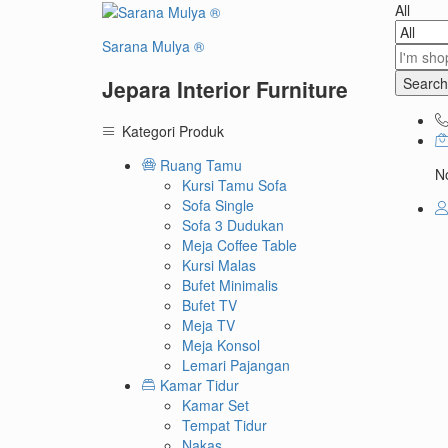
All
Sarana Mulya ®
Search
Jepara Interior Furniture
Kategori Produk
Ruang Tamu
No
Kursi Tamu Sofa
Sofa Single
Sofa 3 Dudukan
Meja Coffee Table
Kursi Malas
Bufet Minimalis
Bufet TV
Meja TV
Meja Konsol
Lemari Pajangan
Kamar Tidur
Kamar Set
Tempat Tidur
Nakas