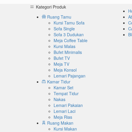
Kategori Produk
H
Ruang Tamu
A
Kursi Tamu Sofa
C
Sofa Single
C
Sofa 3 Dudukan
B
Meja Coffee Table
Kursi Malas
Bufet Minimalis
Bufet TV
Meja TV
Meja Konsol
Lemari Pajangan
Kamar Tidur
Kamar Set
Tempat Tidur
Nakas
Lemari Pakaian
Lemari Laci
Meja Rias
Ruang Makan
Kursi Makan