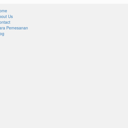
ome
bout Us
ontact
ara Pemesanan
log