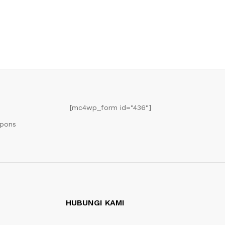
[mc4wp_form id="436"]
upons
HUBUNGI KAMI