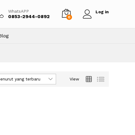
WhatsAPP
Log in
0853-2944-0892
0
Blog
enurut yang terbaru
View