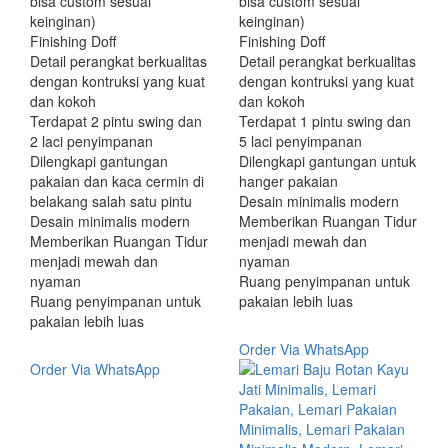
bisa custom sesuai
bisa custom sesuai
keinginan)
keinginan)
Finishing Doff
Finishing Doff
Detail perangkat berkualitas
Detail perangkat berkualitas
dengan kontruksi yang kuat
dengan kontruksi yang kuat
dan kokoh
dan kokoh
Terdapat 2 pintu swing dan
Terdapat 1 pintu swing dan
2 laci penyimpanan
5 laci penyimpanan
Dilengkapi gantungan
Dilengkapi gantungan untuk
pakaian dan kaca cermin di
hanger pakaian
belakang salah satu pintu
Desain minimalis modern
Desain minimalis modern
Memberikan Ruangan Tidur
Memberikan Ruangan Tidur
menjadi mewah dan
menjadi mewah dan
nyaman
nyaman
Ruang penyimpanan untuk
Ruang penyimpanan untuk
pakaian lebih luas
pakaian lebih luas
Order Via WhatsApp
Order Via WhatsApp