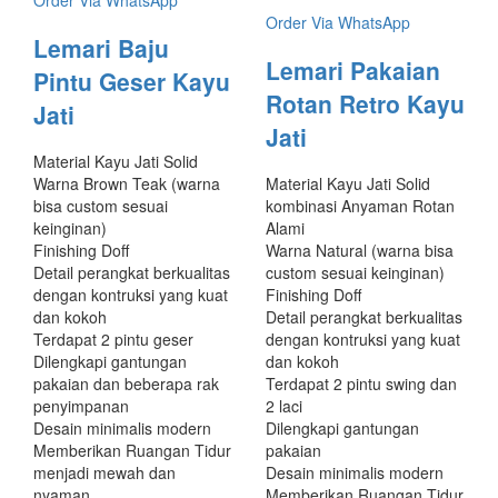
Order Via WhatsApp
Order Via WhatsApp
Lemari Baju
Lemari Pakaian
Pintu Geser Kayu
Rotan Retro Kayu
Jati
Jati
Material Kayu Jati Solid
Warna Brown Teak (warna
Material Kayu Jati Solid
bisa custom sesuai
kombinasi Anyaman Rotan
keinginan)
Alami
Finishing Doff
Warna Natural (warna bisa
Detail perangkat berkualitas
custom sesuai keinginan)
dengan kontruksi yang kuat
Finishing Doff
dan kokoh
Detail perangkat berkualitas
Terdapat 2 pintu geser
dengan kontruksi yang kuat
Dilengkapi gantungan
dan kokoh
pakaian dan beberapa rak
Terdapat 2 pintu swing dan
penyimpanan
2 laci
Desain minimalis modern
Dilengkapi gantungan
Memberikan Ruangan Tidur
pakaian
menjadi mewah dan
Desain minimalis modern
nyaman
Memberikan Ruangan Tidur