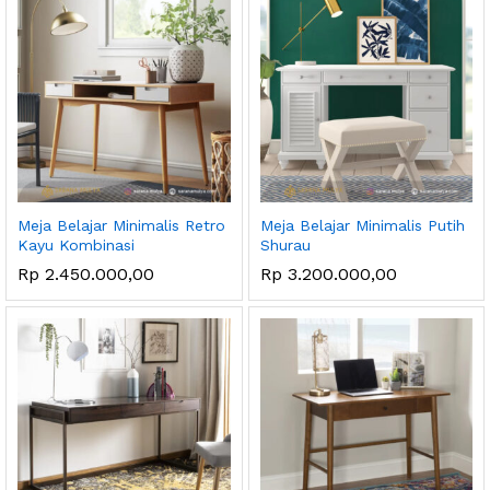
Meja Belajar Minimalis Retro
Meja Belajar Minimalis Putih
Kayu Kombinasi
Shurau
ga
ga
Rp
2.450.000,00
Rp
3.200.000,00
endah
tinggi