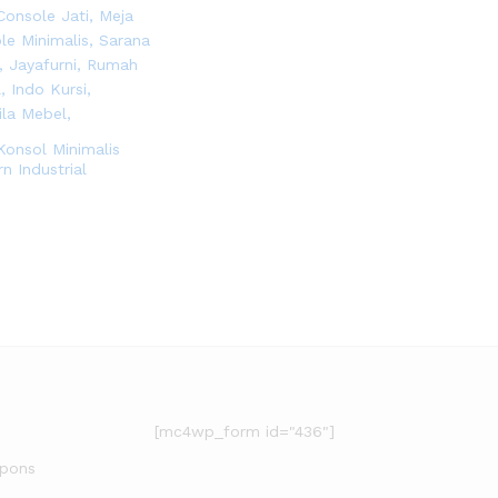
Konsol Minimalis
n Industrial
[mc4wp_form id="436"]
upons