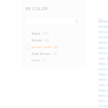
BY COLOR
Black
(17)
Brown
(5)
Brown Teak
(5)
Dark Brown
(3)
Gold
(1)
Natural
(4)
Natural Teak
(9)
Walnut
(2)
White
(5)