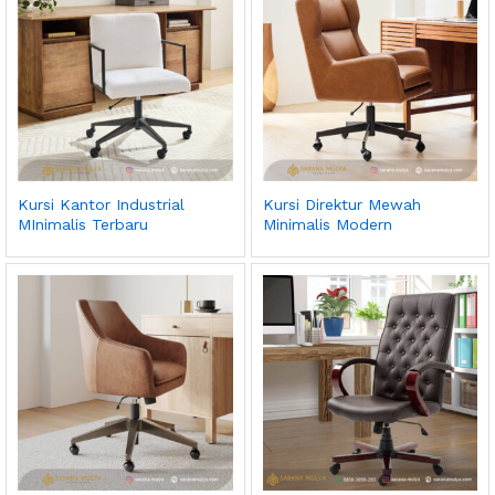
ga
ga
endah
tinggi
Kursi Kantor Industrial
Kursi Direktur Mewah
MInimalis Terbaru
Minimalis Modern