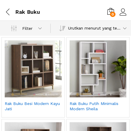
Rak Buku
0
Urutkan menurut yang terbaru
Filter
Rak Buku Besi Modern Kayu
Rak Buku Putih Minimalis
Jati
Modern Sheila