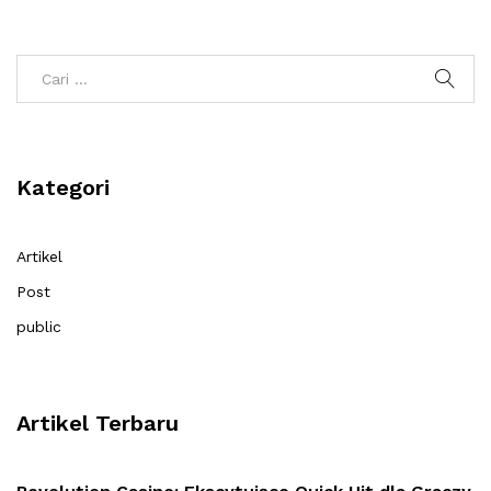
Kategori
Artikel
Post
public
Artikel Terbaru