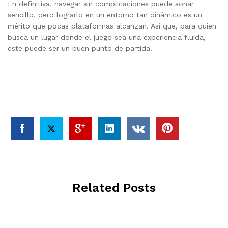
En definitiva, navegar sin complicaciones puede sonar
sencillo, pero lograrlo en un entorno tan dinámico es un
mérito que pocas plataformas alcanzan. Así que, para quien
busca un lugar donde el juego sea una experiencia fluida,
este puede ser un buen punto de partida.
Related Posts