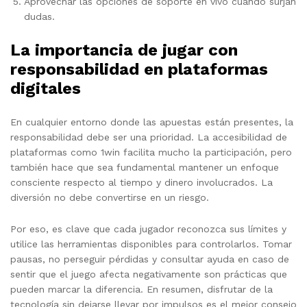
Aprovechar las opciones de soporte en vivo cuando surjan
dudas.
La importancia de jugar con
responsabilidad en plataformas
digitales
En cualquier entorno donde las apuestas están presentes, la
responsabilidad debe ser una prioridad. La accesibilidad de
plataformas como 1win facilita mucho la participación, pero
también hace que sea fundamental mantener un enfoque
consciente respecto al tiempo y dinero involucrados. La
diversión no debe convertirse en un riesgo.
Por eso, es clave que cada jugador reconozca sus límites y
utilice las herramientas disponibles para controlarlos. Tomar
pausas, no perseguir pérdidas y consultar ayuda en caso de
sentir que el juego afecta negativamente son prácticas que
pueden marcar la diferencia. En resumen, disfrutar de la
tecnología sin dejarse llevar por impulsos es el mejor consejo