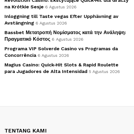
Revolution Casino: Ekscytujące Quick‑Hit dla Graczy
na Krótkie Sesje
6 Agustus 2026
Inloggning till Taste vegas Efter Upphävning av
Avstängning
6 Agustus 2026
Bassbet Μετατροπή Νομίσματος κατά την Ανάληψη:
Πραγματικό Κόστος
6 Agustus 2026
Programa VIP Solverde Casino vs Programas da
Concorrência
6 Agustus 2026
Magius Casino: Quick‑Hit Slots & Rapid Roulette
para Jugadores de Alta Intensidad
5 Agustus 2026
TENTANG KAMI