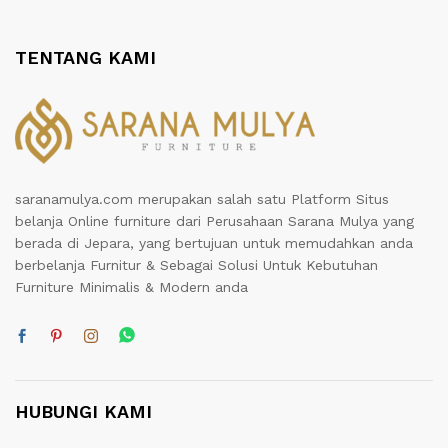
TENTANG KAMI
saranamulya.com merupakan salah satu Platform Situs
belanja Online furniture dari Perusahaan Sarana Mulya yang
berada di Jepara, yang bertujuan untuk memudahkan anda
berbelanja Furnitur & Sebagai Solusi Untuk Kebutuhan
Furniture Minimalis & Modern anda
HUBUNGI KAMI