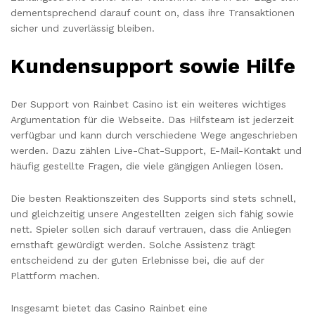
dementsprechend darauf count on, dass ihre Transaktionen
sicher und zuverlässig bleiben.
Kundensupport sowie Hilfe
Der Support von Rainbet Casino ist ein weiteres wichtiges
Argumentation für die Webseite. Das Hilfsteam ist jederzeit
verfügbar und kann durch verschiedene Wege angeschrieben
werden. Dazu zählen Live-Chat-Support, E-Mail-Kontakt und
häufig gestellte Fragen, die viele gängigen Anliegen lösen.
Die besten Reaktionszeiten des Supports sind stets schnell,
und gleichzeitig unsere Angestellten zeigen sich fähig sowie
nett. Spieler sollen sich darauf vertrauen, dass die Anliegen
ernsthaft gewürdigt werden. Solche Assistenz trägt
entscheidend zu der guten Erlebnisse bei, die auf der
Plattform machen.
Insgesamt bietet das Casino Rainbet eine