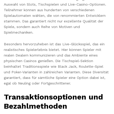
Auswahl von Slots, Tischspielen und Live-Casino-Optionen.
Teilnehmer können aus hunderten von verschiedenen
Spielautomaten wählen, die von renommierten Entwicklern
stammen. Das garantiert nicht nur exzellente Qualität der
Spiele, sondern auch Reihe von Motiven und
Spielmechaniken.
Besonders hervorzuheben ist das Live-Glücksspiel, das ein
realistisches Spielerlebnis bietet. Hier können Spieler mit
realen Dealern kommunizieren und das Ambiente eines
physischen Casinos genießen. Die Tischspiel-Sektion
beinhaltet Traditionsspiele wie Black Jack, Roulette-Spiel
und Poker-Varianten in zahlreichen Varianten. Diese Diversität
garantiert, dass für sämtliche Spieler eine Option dabei ist,
egal ob Neuling oder Fortgeschrittener.
Transaktionsoptionen und
Bezahlmethoden