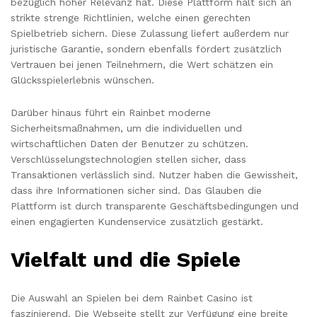
bezüglich hoher Relevanz hat. Diese Plattform hält sich an
strikte strenge Richtlinien, welche einen gerechten
Spielbetrieb sichern. Diese Zulassung liefert außerdem nur
juristische Garantie, sondern ebenfalls fördert zusätzlich
Vertrauen bei jenen Teilnehmern, die Wert schätzen ein
Glücksspielerlebnis wünschen.
Darüber hinaus führt ein Rainbet moderne
Sicherheitsmaßnahmen, um die individuellen und
wirtschaftlichen Daten der Benutzer zu schützen.
Verschlüsselungstechnologien stellen sicher, dass
Transaktionen verlässlich sind. Nutzer haben die Gewissheit,
dass ihre Informationen sicher sind. Das Glauben die
Plattform ist durch transparente Geschäftsbedingungen und
einen engagierten Kundenservice zusätzlich gestärkt.
Vielfalt und die Spiele
Die Auswahl an Spielen bei dem Rainbet Casino ist
faszinierend. Die Webseite stellt zur Verfügung eine breite