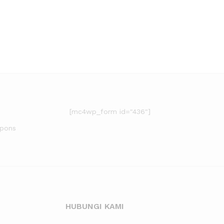
[mc4wp_form id="436"]
upons
HUBUNGI KAMI