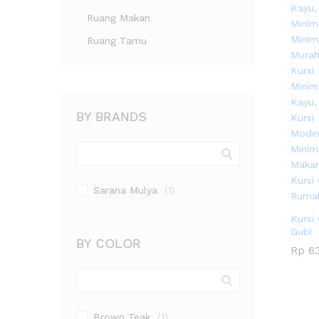
Ruang Makan
Ruang Tamu
BY BRANDS
Sarana Mulya
(1)
Kursi
Gubi
BY COLOR
Rp
Rp
63
63
Brown Teak
(1)