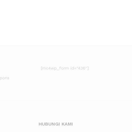
[mc4wp_form id="436"]
upons
HUBUNGI KAMI