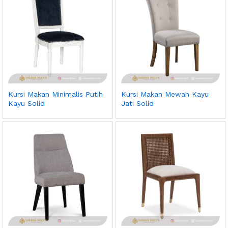
Kursi Makan Minimalis Putih
Kursi Makan Mewah Kayu
Kayu Solid
Jati Solid
ga
ga
endah
tinggi