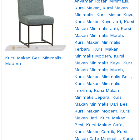
Kursi Makan Besi Minimalis
Modern
ga
ga
endah
tinggi