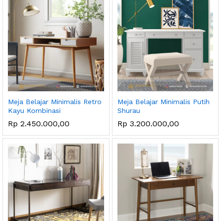
Meja Belajar Minimalis Retro
Meja Belajar Minimalis Putih
Kayu Kombinasi
Shurau
ga
ga
Rp
2.450.000,00
Rp
3.200.000,00
endah
tinggi