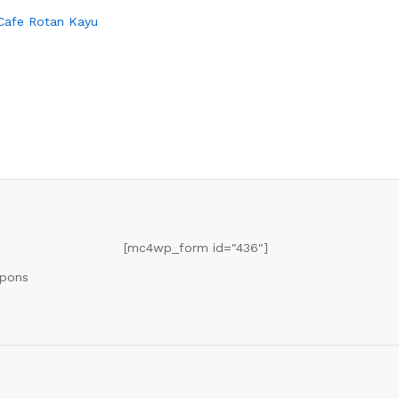
Cafe Rotan Kayu
[mc4wp_form id="436"]
upons