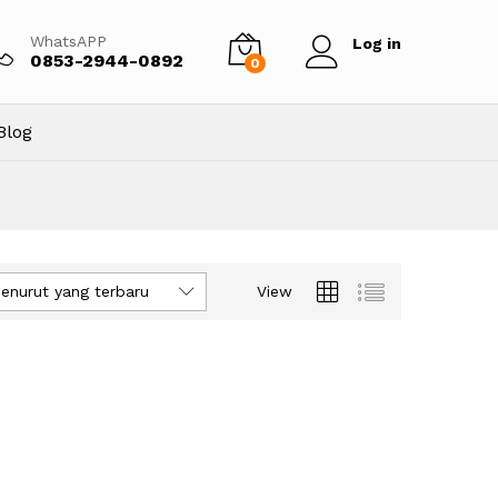
WhatsAPP
Log in
0853-2944-0892
0
Blog
enurut yang terbaru
View