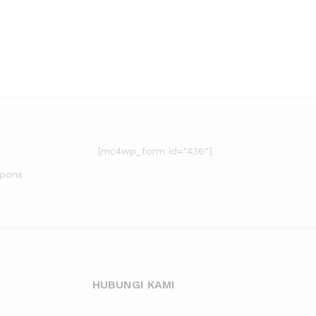
[mc4wp_form id="436"]
upons
HUBUNGI KAMI