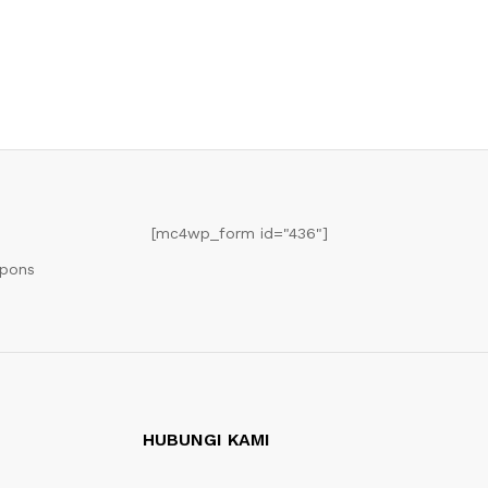
[mc4wp_form id="436"]
upons
HUBUNGI KAMI