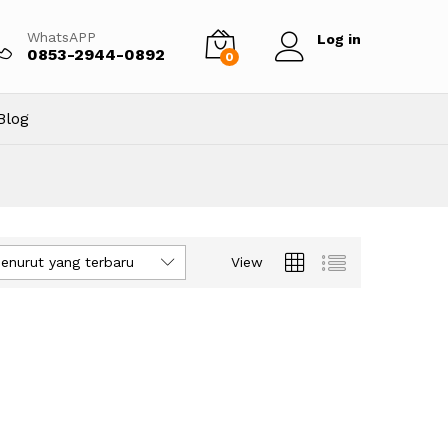
WhatsAPP
Log in
0853-2944-0892
0
Blog
enurut yang terbaru
View