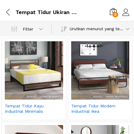
Tempat Tidur Ukiran Kayu Jati
0
Urutkan menurut yang terbaru
Filter
Tempat Tidur Kayu
Tempat Tidur Modern
Industrial Minimalis
Industrial Ikea