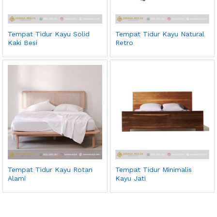
Tempat Tidur Kayu Solid
Tempat Tidur Kayu Natural
Kaki Besi
Retro
Tempat Tidur Kayu Rotan
Tempat Tidur Minimalis
Alami
Kayu Jati