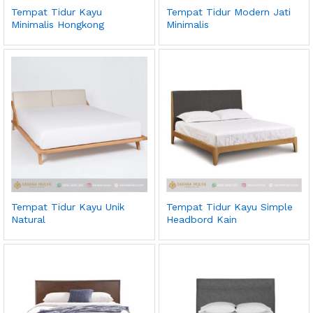
Tempat Tidur Kayu
Tempat Tidur Modern Jati
Minimalis Hongkong
Minimalis
Tempat Tidur Kayu Unik
Tempat Tidur Kayu Simple
Natural
Headbord Kain