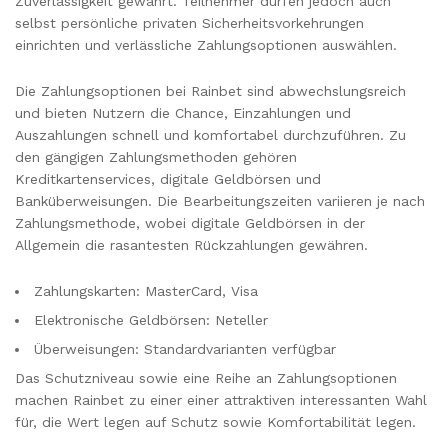
Zuverlässigkeit gewährt. Teilnehmer dürfen jedoch auch
selbst persönliche privaten Sicherheitsvorkehrungen
einrichten und verlässliche Zahlungsoptionen auswählen.
Die Zahlungsoptionen bei Rainbet sind abwechslungsreich
und bieten Nutzern die Chance, Einzahlungen und
Auszahlungen schnell und komfortabel durchzuführen. Zu
den gängigen Zahlungsmethoden gehören
Kreditkartenservices, digitale Geldbörsen und
Banküberweisungen. Die Bearbeitungszeiten variieren je nach
Zahlungsmethode, wobei digitale Geldbörsen in der
Allgemein die rasantesten Rückzahlungen gewähren.
Zahlungskarten: MasterCard, Visa
Elektronische Geldbörsen: Neteller
Überweisungen: Standardvarianten verfügbar
Das Schutzniveau sowie eine Reihe an Zahlungsoptionen
machen Rainbet zu einer einer attraktiven interessanten Wahl
für, die Wert legen auf Schutz sowie Komfortabilität legen.