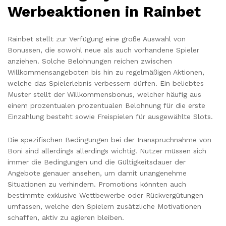
Werbeaktionen in Rainbet
Rainbet stellt zur Verfügung eine große Auswahl von
Bonussen, die sowohl neue als auch vorhandene Spieler
anziehen. Solche Belohnungen reichen zwischen
Willkommensangeboten bis hin zu regelmäßigen Aktionen,
welche das Spielerlebnis verbessern dürfen. Ein beliebtes
Muster stellt der Willkommensbonus, welcher häufig aus
einem prozentualen prozentualen Belohnung für die erste
Einzahlung besteht sowie Freispielen für ausgewählte Slots.
Die spezifischen Bedingungen bei der Inanspruchnahme von
Boni sind allerdings allerdings wichtig. Nutzer müssen sich
immer die Bedingungen und die Gültigkeitsdauer der
Angebote genauer ansehen, um damit unangenehme
Situationen zu verhindern. Promotions könnten auch
bestimmte exklusive Wettbewerbe oder Rückvergütungen
umfassen, welche den Spielern zusätzliche Motivationen
schaffen, aktiv zu agieren bleiben.