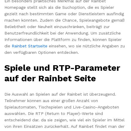
Ein besonders praktisches Merkmal auf der Rainbet
Homepage stellt sich als die Suchoption, die es Spieler
gezielt nach bestimmten Game oder Dienstleistern ausfindig
machen könnten. Zudem die Chance, Spieleangebote gemäß
Beliebtheit oder Neuheit einzuschränken, beiträgt zur
Benutzerfreundlichkeit bei der Anwendung. Um zusätzliche
Informationen über die Plattform zu finden, können Spieler
die
Rainbet Startseite
einsehen, wo sie nützliche Angaben zu
den verfügbaren Optionen entdecken.
Spiele und RTP-Parameter
auf der Rainbet Seite
Die Auswahl an Spielen auf der Rainbet ist überzeugend.
Teilnehmer können aus einer großen Anzahl von
Spielautomaten, Tischspielen und Live-Casino-Angeboten
auswählen. Die RTP (Return to Player)-Werte sind
entscheidend dar. da sie zeigen, wie viel ein Spieler im Mittel
von ihren Einsätzen zurückerhält. Auf Rainbet findet man der