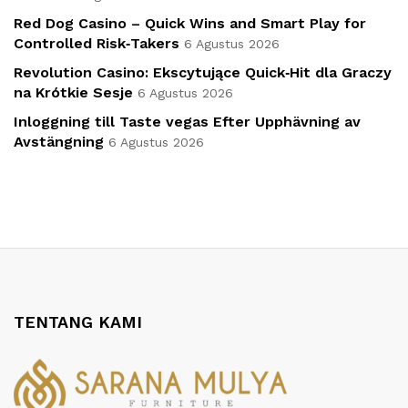
Red Dog Casino – Quick Wins and Smart Play for
Controlled Risk‑Takers
6 Agustus 2026
Revolution Casino: Ekscytujące Quick‑Hit dla Graczy
na Krótkie Sesje
6 Agustus 2026
Inloggning till Taste vegas Efter Upphävning av
Avstängning
6 Agustus 2026
TENTANG KAMI