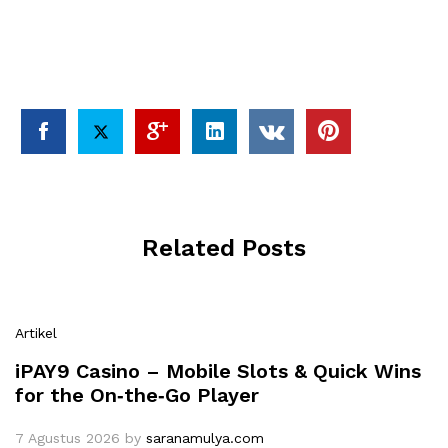
Related Posts
Artikel
iPAY9 Casino – Mobile Slots & Quick Wins
for the On‑the‑Go Player
7 Agustus 2026
by
saranamulya.com