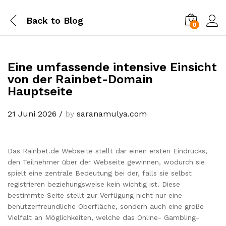
Back to
Blog
0
Eine umfassende intensive Einsicht
von der Rainbet-Domain
Hauptseite
21 Juni 2026
/
by
saranamulya.com
Das Rainbet.de Webseite stellt dar einen ersten Eindrucks,
den Teilnehmer über der Webseite gewinnen, wodurch sie
spielt eine zentrale Bedeutung bei der, falls sie selbst
registrieren beziehungsweise kein wichtig ist. Diese
bestimmte Seite stellt zur Verfügung nicht nur eine
benutzerfreundliche Oberfläche, sondern auch eine große
Vielfalt an Möglichkeiten, welche das Online- Gambling-