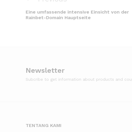
pos
Post
Eine umfassende intensive Einsicht von der
Rainbet-Domain Hauptseite
Newsletter
Subcribe to get information about products and co
TENTANG KAMI