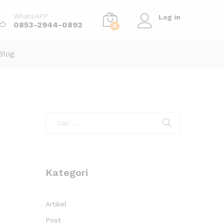
WhatsAPP
Log in
0853-2944-0892
0
Blog
Kategori
Artikel
Post