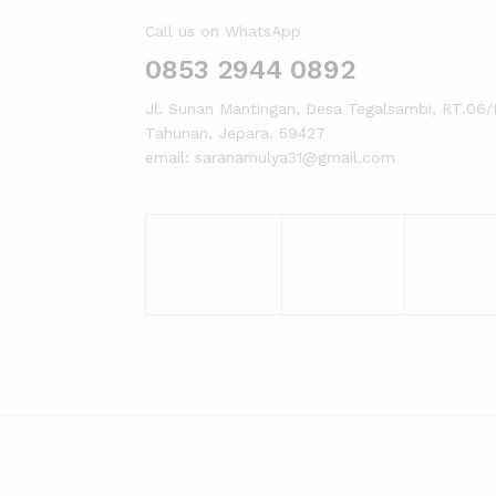
Call us on WhatsApp
0853 2944 0892
Jl. Sunan Mantingan, Desa Tegalsambi, RT.06/
Tahunan, Jepara. 59427
email: saranamulya31@gmail.com