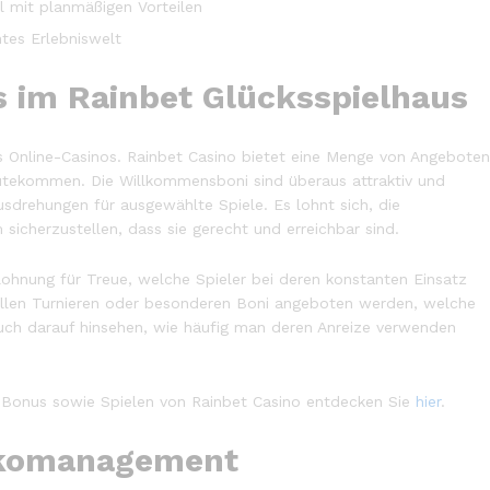
el mit planmäßigen Vorteilen
htes Erlebniswelt
 im Rainbet Glücksspielhaus
es Online-Casinos. Rainbet Casino bietet eine Menge von Angeboten
gutekommen. Die Willkommensboni sind überaus attraktiv und
drehungen für ausgewählte Spiele. Es lohnt sich, die
 sicherzustellen, dass sie gerecht und erreichbar sind.
elohnung für Treue, welche Spieler bei deren konstanten Einsatz
iellen Turnieren oder besonderen Boni angeboten werden, welche
uch darauf hinsehen, wie häufig man deren Anreize verwenden
m Bonus sowie Spielen von Rainbet Casino entdecken Sie
hier
.
sikomanagement