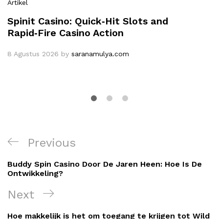
Artikel
Spinit Casino: Quick‑Hit Slots and
Rapid‑Fire Casino Action
8 Agustus 2026
by
saranamulya.com
Navigasi
Previous
Previous
pos
Post
Buddy Spin Casino Door De Jaren Heen: Hoe Is De
Ontwikkeling?
Next
Next
Post
Hoe makkelijk is het om toegang te krijgen tot Wild