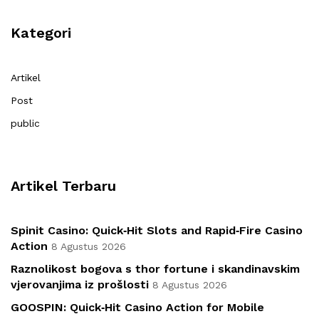
Kategori
Artikel
Post
public
Artikel Terbaru
Spinit Casino: Quick‑Hit Slots and Rapid‑Fire Casino
Action
8 Agustus 2026
Raznolikost bogova s thor fortune i skandinavskim
vjerovanjima iz prošlosti
8 Agustus 2026
GOOSPIN: Quick‑Hit Casino Action for Mobile