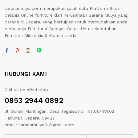
saranamulya.com merupakan salah satu Platform Situs
belanja Online furniture dari Perusahaan Sarana Mulya yang
berada di Jepara, yang bertujuan untuk memudahkan anda
berbelanja Furnitur & Sebagai Solusi Untuk Kebutuhan
Furniture Minimalis & Modern anda
HUBUNGI KAMI
Call us on WhatsApp
0853 2944 0892
Jl. Sunan Mantingan, Desa Tegalsambi, RT.06/RW.02,
Tahunan, Jepara. 59427
email: saranamulya31@gmail.com