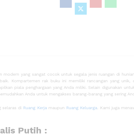
 modern yang sangat cocok untuk segala jenis ruangan di hunian
g baik. Kompartemen rak buku ini memiliki rancangan yang unik
lkan piala penghargaan yang Anda miliki. Selain digunakan unt
an memudahkan Anda untuk mengakses barang-barang yang sering An
g selaras di
Ruang Kerja
maupun
Ruang Keluarga
. Kami juga menaw
lis Putih :