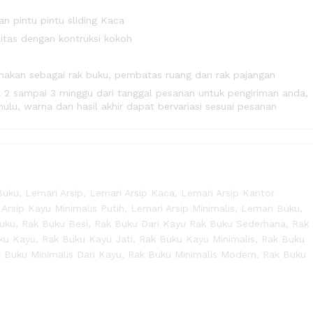
n pintu pintu sliding Kaca
litas dengan kontruksi kokoh
unakan sebagai rak buku, pembatas ruang dan rak pajangan
2 sampai 3 minggu dari tanggal pesanan untuk pengiriman anda,
hulu, warna dan hasil akhir dapat bervariasi sesuai pesanan
Buku
,
Lemari Arsip
,
Lemari Arsip Kaca
,
Lemari Arsip Kantor
 Arsip Kayu Minimalis Putih
,
Lemari Arsip Minimalis
,
Lemari Buku
,
uku
,
Rak Buku Besi
,
Rak Buku Dari Kayu Rak Buku Sederhana
,
Rak
ku Kayu
,
Rak Buku Kayu Jati
,
Rak Buku Kayu Minimalis
,
Rak Buku
 Buku Minimalis Dari Kayu
,
Rak Buku Minimalis Modern
,
Rak Buku