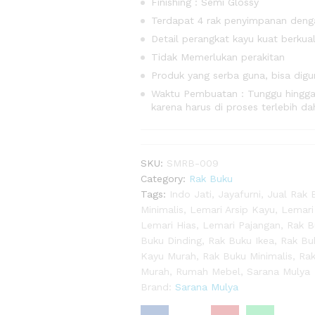
Finishing : Semi Glossy
Terdapat 4 rak penyimpanan denga
Detail perangkat kayu kuat berkua
Tidak Memerlukan perakitan
Produk yang serba guna, bisa dig
Waktu Pembuatan : Tunggu hingga 
karena harus di proses terlebih da
SKU:
SMRB-009
Category:
Rak Buku
Tags:
Indo Jati
,
Jayafurni
,
Jual Rak 
Minimalis
,
Lemari Arsip Kayu
,
Lemari
Lemari Hias
,
Lemari Pajangan
,
Rak B
Buku Dinding
,
Rak Buku Ikea
,
Rak Bu
Kayu Murah
,
Rak Buku Minimalis
,
Rak
Murah
,
Rumah Mebel
,
Sarana Mulya
Brand:
Sarana Mulya