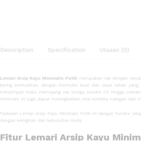
Lemari Arsip Kayu Minimalis Putih
Description
Specification
Ulasan (0)
Description
Specification
Ulasan (0)
Lemari Arsip Kayu Minimalis Putih
merupakan rak dengan desain
kering berkualitas, dengan kontruksi kuat dan daya tahan yan
menyimpan buku, memajang vas bunga, koleksi CD hingga menampi
minimalis ini juga dapat meningkatkan nilai estetika ruangan d
Padukan Lemari Arsip Kayu Minimalis Putih ini dengan furnitur yan
dengan keinginan dan kebutuhan Anda.
Fitur Lemari Arsip Kayu Minima