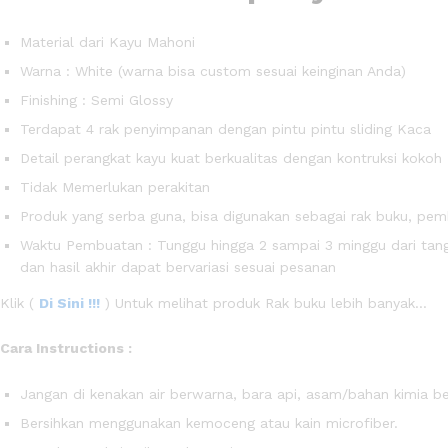
Material dari Kayu Mahoni
Warna : White (warna bisa custom sesuai keinginan Anda)
Finishing : Semi Glossy
Terdapat 4 rak penyimpanan dengan pintu pintu sliding Kaca
Detail perangkat kayu kuat berkualitas dengan kontruksi kokoh
Tidak Memerlukan perakitan
Produk yang serba guna, bisa digunakan sebagai rak buku, pem
Waktu Pembuatan : Tunggu hingga 2 sampai 3 minggu dari tangg
dan hasil akhir dapat bervariasi sesuai pesanan
Klik (
Di Sini !!!
) Untuk melihat produk Rak buku lebih banyak…
Cara Instructions :
Jangan di kenakan air berwarna, bara api, asam/bahan kimia b
Bersihkan menggunakan kemoceng atau kain microfiber.