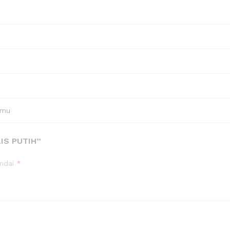
amu
IS PUTIH”
andai
*