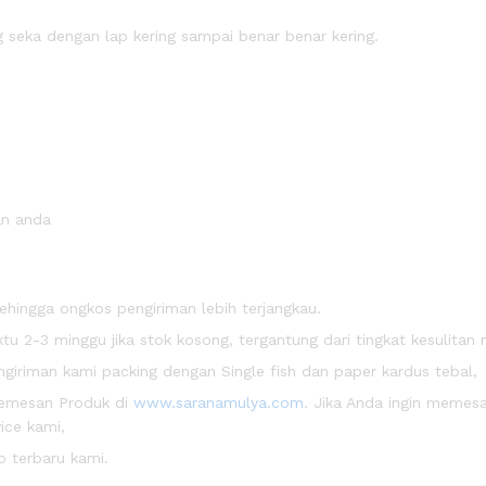
seka dengan lap kering sampai benar benar kering.
an anda
ehingga ongkos pengiriman lebih terjangkau.
2-3 minggu jika stok kosong, tergantung dari tingkat kesulitan
riman kami packing dengan Single fish dan paper kardus tebal,
emesan Produk di
www.saranamulya.com
. Jika Anda ingin memesa
ice kami,
 terbaru kami.