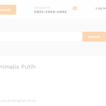
Tambah ke keranjang
WhatsAPP
Log in
0
Search
0853-2944-0892
Search
nimalis Putih
sesuai keinginan Anda)