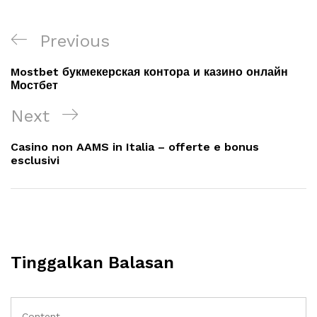
Navigasi
Previous
Previous
pos
Post
Mostbet букмекерская контора и казино онлайн
Мостбет
Next
Next
Post
Casino non AAMS in Italia – offerte e bonus
esclusivi
Tinggalkan Balasan