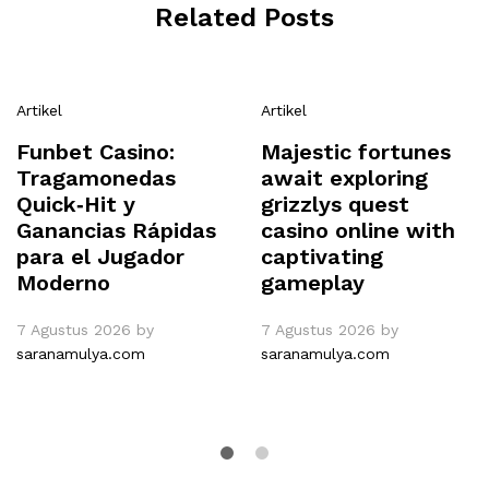
Related Posts
Artikel
Artikel
Funbet Casino:
Majestic fortunes
Tragamonedas
await exploring
Quick‑Hit y
grizzlys quest
Ganancias Rápidas
casino online with
para el Jugador
captivating
Moderno
gameplay
7 Agustus 2026
by
7 Agustus 2026
by
saranamulya.com
saranamulya.com