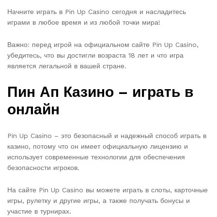
Начните играть в Pin Up Casino сегодня и насладитесь
играми в любое время и из любой точки мира!
Важно: перед игрой на официальном сайте Pin Up Casino,
убедитесь, что вы достигли возраста 18 лет и что игра
является легальной в вашей стране.
Пин Ап Казино – играть в
онлайн
Pin Up Casino – это безопасный и надежный способ играть в
казино, потому что он имеет официальную лицензию и
использует современные технологии для обеспечения
безопасности игроков.
На сайте Pin Up Casino вы можете играть в слоты, карточные
игры, рулетку и другие игры, а также получать бонусы и
участие в турнирах.