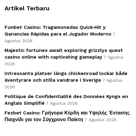
Artikel Terbaru
Funbet Casino: Tragamonedas Quick‑Hit y
Ganancias Rápidas para el Jugador Moderno
7
Agustus 2026
Majestic fortunes await exploring grizzlys quest
casino online with captivating gameplay
7 Agustus
2026
Intressanta platser längs chickenroad lockar både
äventyrare och stilla vandrare i Sverige
7 Agustus
2026
Politique de Confidentialité des Données Kyngs en
Anglais Simplifié
7 Agustus 2026
Fezbet Casino: Γρήγορα Κέρδη και Υψηλής Έντασης
Παιχνίδι για τον Σύγχρονο Παίκτη
7 Agustus 2026