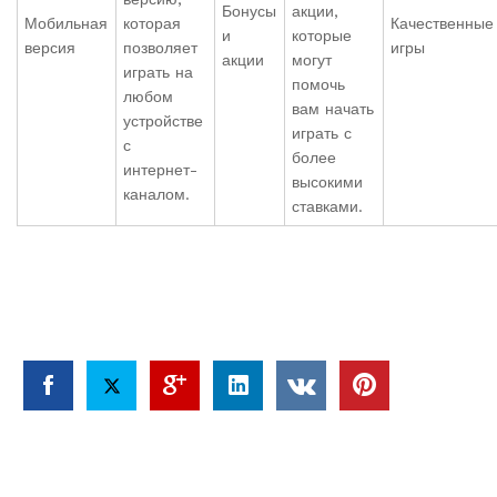
Бонусы
акции,
Мобильная
которая
Качественные
и
которые
версия
позволяет
игры
акции
могут
играть на
помочь
любом
вам начать
устройстве
играть с
с
более
интернет-
высокими
каналом.
ставками.