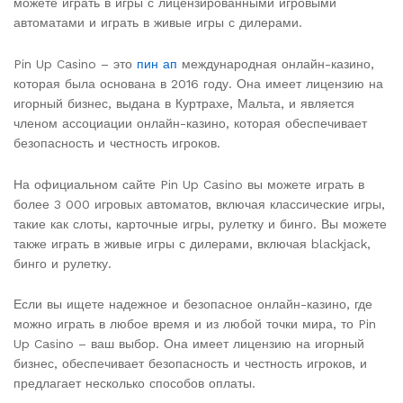
можете играть в игры с лицензированными игровыми
автоматами и играть в живые игры с дилерами.
Pin Up Casino – это
пин ап
международная онлайн-казино,
которая была основана в 2016 году. Она имеет лицензию на
игорный бизнес, выдана в Куртрахе, Мальта, и является
членом ассоциации онлайн-казино, которая обеспечивает
безопасность и честность игроков.
На официальном сайте Pin Up Casino вы можете играть в
более 3 000 игровых автоматов, включая классические игры,
такие как слоты, карточные игры, рулетку и бинго. Вы можете
также играть в живые игры с дилерами, включая blackjack,
бинго и рулетку.
Если вы ищете надежное и безопасное онлайн-казино, где
можно играть в любое время и из любой точки мира, то Pin
Up Casino – ваш выбор. Она имеет лицензию на игорный
бизнес, обеспечивает безопасность и честность игроков, и
предлагает несколько способов оплаты.