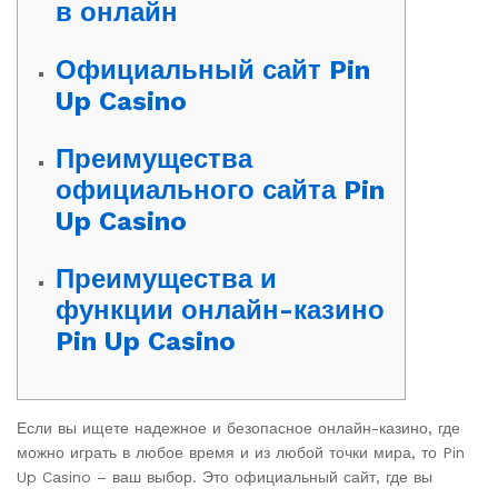
в онлайн
Официальный сайт Pin
Up Casino
Преимущества
официального сайта Pin
Up Casino
Преимущества и
функции онлайн-казино
Pin Up Casino
Если вы ищете надежное и безопасное онлайн-казино, где
можно играть в любое время и из любой точки мира, то Pin
Up Casino – ваш выбор. Это официальный сайт, где вы