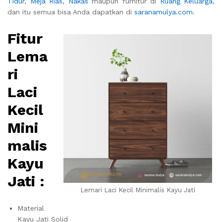
Tidur
,
Meja Rias
,
Nakas
maupun furnitur di
Ruang Keluarga
,
dan itu semua bisa Anda dapatkan di
saranamulya.com
.
Fitur
Lema
ri
Laci
Kecil
Mini
malis
Kayu
Jati :
Lemari Laci Kecil Minimalis Kayu Jati
Material
Kayu Jati Solid