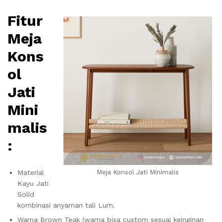
Fitur
Meja
Kons
ol
Jati
Mini
malis
:
Material
Meja Konsol Jati Minimalis
Kayu Jati
Solid
kombinasi anyaman tali Lum.
Warna Brown Teak (warna bisa custom sesuai keinginan