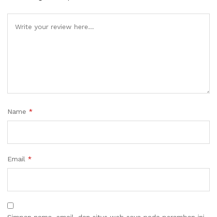
Name
*
Email
*
Simpan nama, email, dan situs web saya pada peramban ini