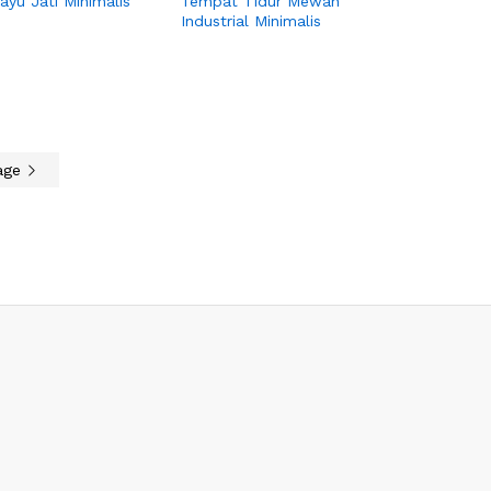
ayu Jati Minimalis
Tempat Tidur Mewah
Industrial Minimalis
age