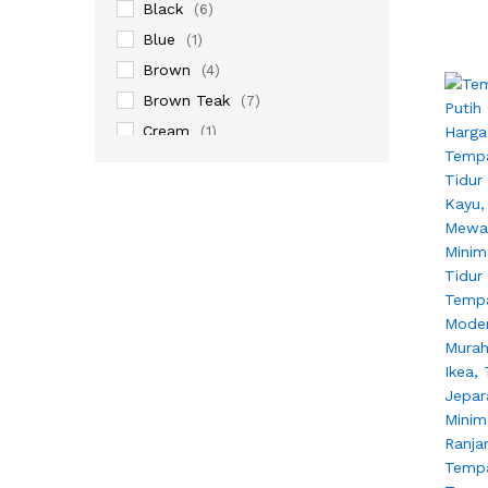
Black
(6)
Blue
(1)
Brown
(4)
Brown Teak
(7)
Cream
(1)
Dark Brown
(1)
Dark Grey
(1)
Gray
(2)
Grey
(8)
Natural
(9)
Natural Rotan
(2)
Natural Teak
(7)
Walnut
(7)
White
(2)