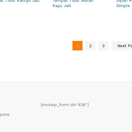
t Tidur Kanopi Jati
Tempat Tidur Murah
Dipan K
Kayu Jati
Simple
1
2
3
Next P
[mc4wp_form id="436"]
upons