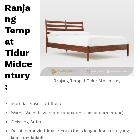
Ranja
ng
Temp
at
Tidur
Midce
ntury
Ranjang Tempat Tidur Midcentury
:
Material Kayu Jati Solid
Warna Walnut (warna bisa custom sesuai permintaan)
Finishing Satin
Detail perangkat kuat berkualitas dengan kontruksi yang
kuat dan kokoh