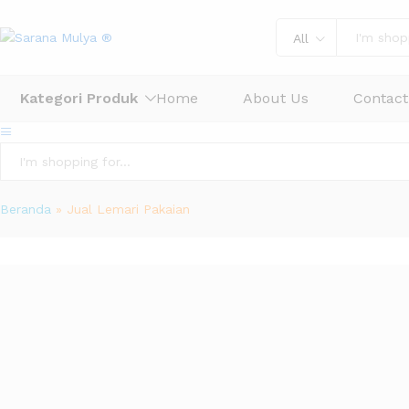
All
Kategori Produk
Home
About Us
Contact
All
Beranda
»
Jual Lemari Pakaian
50
Products found