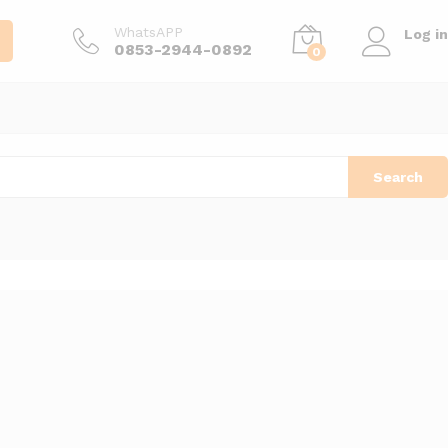
WhatsAPP
Log in
0853-2944-0892
0
Search
Urutkan menurut yang terbaru
View