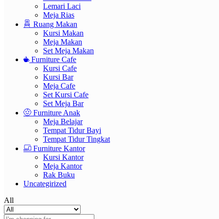
Lemari Laci
Meja Rias
Ruang Makan
Kursi Makan
Meja Makan
Set Meja Makan
Furniture Cafe
Kursi Cafe
Kursi Bar
Meja Cafe
Set Kursi Cafe
Set Meja Bar
Furniture Anak
Meja Belajar
Tempat Tidur Bayi
Tempat Tidur Tingkat
Furniture Kantor
Kursi Kantor
Meja Kantor
Rak Buku
Uncategirized
All