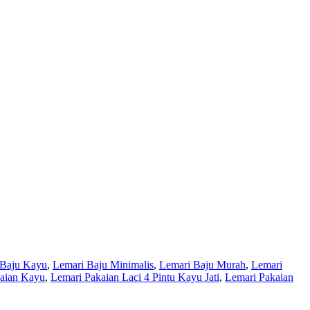
 Baju Kayu
,
Lemari Baju Minimalis
,
Lemari Baju Murah
,
Lemari
aian Kayu
,
Lemari Pakaian Laci 4 Pintu Kayu Jati
,
Lemari Pakaian