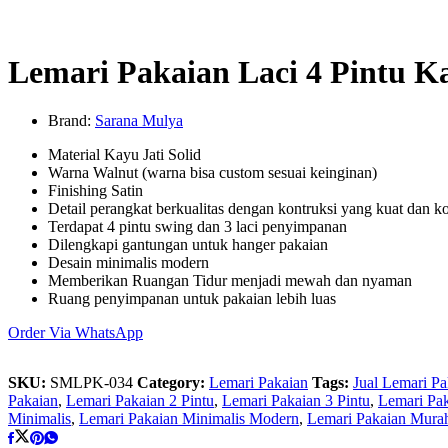
Lemari Pakaian Laci 4 Pintu Ka
Brand:
Sarana Mulya
Material Kayu Jati Solid
Warna Walnut (warna bisa custom sesuai keinginan)
Finishing Satin
Detail perangkat berkualitas dengan kontruksi yang kuat dan k
Terdapat 4 pintu swing dan 3 laci penyimpanan
Dilengkapi gantungan untuk hanger pakaian
Desain minimalis modern
Memberikan Ruangan Tidur menjadi mewah dan nyaman
Ruang penyimpanan untuk pakaian lebih luas
Order Via WhatsApp
SKU:
SMLPK-034
Category:
Lemari Pakaian
Tags:
Jual Lemari Pa
Pakaian
,
Lemari Pakaian 2 Pintu
,
Lemari Pakaian 3 Pintu
,
Lemari Pak
Minimalis
,
Lemari Pakaian Minimalis Modern
,
Lemari Pakaian Mura