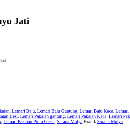
yu Jati
okoh
kaian
,
Lemari Baju
,
Lemari Baju Gantung
,
Lemari Baju Kaca
,
Lemari
aian Besi
,
Lemari Pakaian gantung
,
Lemari Pakaian Kaca
,
Lemari Pak
h
,
Lemari Pakaian Pintu Geser
,
Sarana Mulya
Brand:
Sarana Mulya