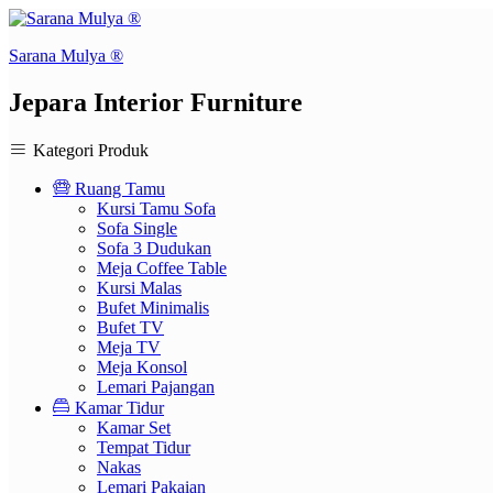
Sarana Mulya ®
Jepara Interior Furniture
Kategori Produk
Ruang Tamu
Kursi Tamu Sofa
Sofa Single
Sofa 3 Dudukan
Meja Coffee Table
Kursi Malas
Bufet Minimalis
Bufet TV
Meja TV
Meja Konsol
Lemari Pajangan
Kamar Tidur
Kamar Set
Tempat Tidur
Nakas
Lemari Pakaian