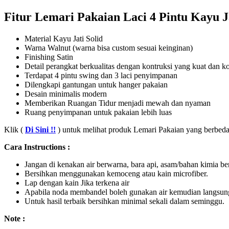
Fitur Lemari Pakaian Laci 4 Pintu Kayu Ja
Material Kayu Jati Solid
Warna Walnut (warna bisa custom sesuai keinginan)
Finishing Satin
Detail perangkat berkualitas dengan kontruksi yang kuat dan k
Terdapat 4 pintu swing dan 3 laci penyimpanan
Dilengkapi gantungan untuk hanger pakaian
Desain minimalis modern
Memberikan Ruangan Tidur menjadi mewah dan nyaman
Ruang penyimpanan untuk pakaian lebih luas
Klik (
Di Sini !!
) untuk melihat produk Lemari Pakaian yang berbeda 
Cara Instructions :
Jangan di kenakan air berwarna, bara api, asam/bahan kimia be
Bersihkan menggunakan kemoceng atau kain microfiber.
Lap dengan kain Jika terkena air
Apabila noda membandel boleh gunakan air kemudian langsung 
Untuk hasil terbaik bersihkan minimal sekali dalam seminggu.
Note :