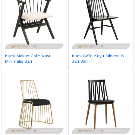
Kursi Makan Cafe Kayu
Kursi Cafe Kayu Minimalis
Minimalis Jari
Jari Jari
ga
ga
endah
tinggi