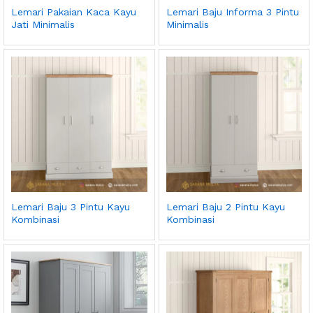
Lemari Pakaian Kaca Kayu
Lemari Baju Informa 3 Pintu
Jati Minimalis
Minimalis
Lemari Baju 3 Pintu Kayu
Lemari Baju 2 Pintu Kayu
Kombinasi
Kombinasi