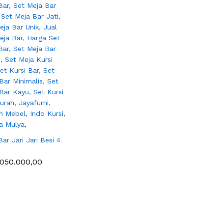
ar Jari Jari Besi 4
050.000,00
050.000,00