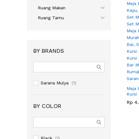
Ruang Makan
Ruang Tamu
BY BRANDS
Sarana Mulya
(1)
Meja B
Kursi
Rp
Rp
4.
4.
BY COLOR
Black
(1)