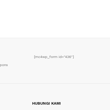
[mc4wp_form id="436"]
upons
HUBUNGI KAMI