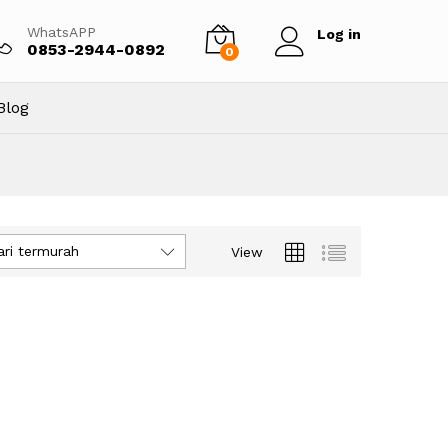
WhatsAPP
Log in
0853-2944-0892
0
Blog
ari termurah
View