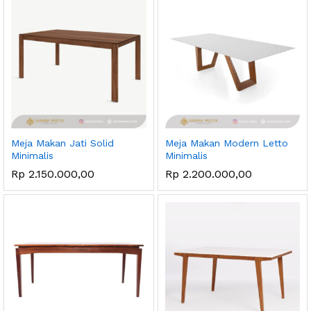
Meja Makan Jati Solid
Meja Makan Modern Letto
Minimalis
Minimalis
ga
ga
Rp
2.150.000,00
Rp
2.200.000,00
endah
tinggi