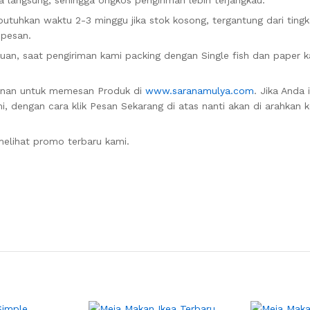
 langsung, sehingga ongkos pengiriman lebih terjangkau.
uhkan waktu 2-3 minggu jika stok kosong, tergantung dari tingk
 pesan.
n, saat pengiriman kami packing dengan Single fish dan paper k
anan untuk memesan Produk di
www.saranamulya.com
. Jika Anda 
, dengan cara klik Pesan Sekarang di atas nanti akan di arahkan 
elihat promo terbaru kami.