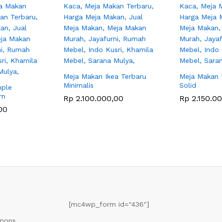
Meja Makan Ikea Terbaru
Meja Makan M
Minimalis
Solid
mple
rn
Rp
2.100.000,00
Rp
2.150.0
00
[mc4wp_form id="436"]
upons