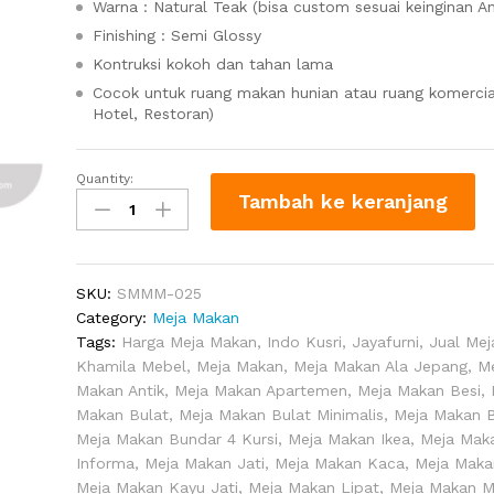
Warna : Natural Teak (bisa custom sesuai keinginan A
Finishing : Semi Glossy
Kontruksi kokoh dan tahan lama
Cocok untuk ruang makan hunian atau ruang komercia
Hotel, Restoran)
Quantity:
Meja
Tambah ke keranjang
Makan
Murah
Kayu
Jati
SKU:
SMMM-025
quantity
Category:
Meja Makan
Tags:
Harga Meja Makan
,
Indo Kusri
,
Jayafurni
,
Jual Me
Khamila Mebel
,
Meja Makan
,
Meja Makan Ala Jepang
,
M
Makan Antik
,
Meja Makan Apartemen
,
Meja Makan Besi
,
Makan Bulat
,
Meja Makan Bulat Minimalis
,
Meja Makan 
Meja Makan Bundar 4 Kursi
,
Meja Makan Ikea
,
Meja Mak
Informa
,
Meja Makan Jati
,
Meja Makan Kaca
,
Meja Maka
Meja Makan Kayu Jati
,
Meja Makan Lipat
,
Meja Makan 