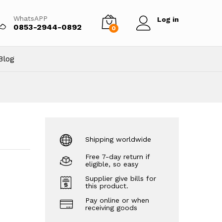
100.000,00
Tambah ke keranjang
WhatsAPP
Log in
0853-2944-0892
0
Blog
Shipping worldwide
Free 7-day return if
eligible, so easy
Supplier give bills for
this product.
Pay online or when
receiving goods