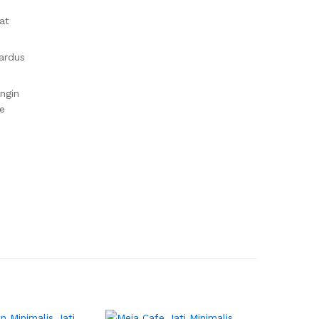
at
ardus
ingin
ke