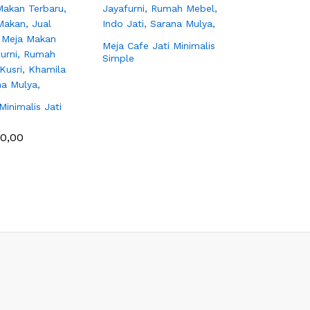
Meja Cafe Jati Minimalis
Simple
inimalis Jati
Meja Maka
Simple
00,00
Rp
1.800