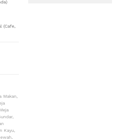
nda)
l (Cafe,
ja Makan
,
eja
Meja
Bundar
,
an
n Kayu
,
Mewah
,