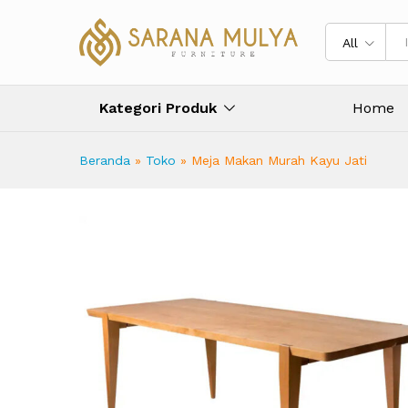
Meja Makan Murah Kayu Jati
Description
Specification
Ulasan (
All
Kategori Produk
Home
Beranda
»
Toko
»
Meja Makan Murah Kayu Jati