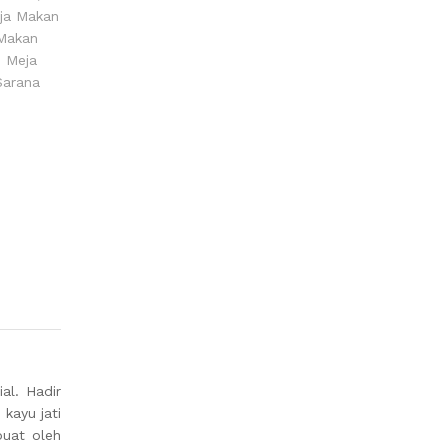
ja Makan
Makan
,
Meja
Sarana
l. Hadir
kayu jati
buat oleh