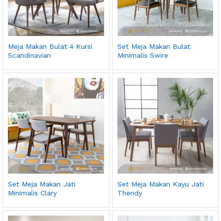
Meja Makan Bulat 4 Kursi
Set Meja Makan Bulat
Scandinavian
Minimalis Swire
Set Meja Makan Jati
Set Meja Makan Kayu Jati
Minimalis Clary
Thendy