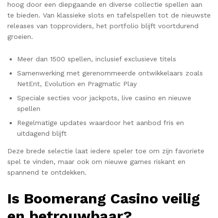
hoog door een diepgaande en diverse collectie spellen aan
te bieden. Van klassieke slots en tafelspellen tot de nieuwste
releases van topproviders, het portfolio blijft voortdurend
groeien.
Meer dan 1500 spellen, inclusief exclusieve titels
Samenwerking met gerenommeerde ontwikkelaars zoals
NetEnt, Evolution en Pragmatic Play
Speciale secties voor jackpots, live casino en nieuwe
spellen
Regelmatige updates waardoor het aanbod fris en
uitdagend blijft
Deze brede selectie laat iedere speler toe om zijn favoriete
spel te vinden, maar ook om nieuwe games riskant en
spannend te ontdekken.
Is Boomerang Casino veilig
en betrouwbaar?