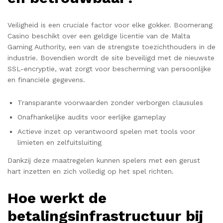
Veiligheid is een cruciale factor voor elke gokker. Boomerang
Casino beschikt over een geldige licentie van de Malta
Gaming Authority, een van de strengste toezichthouders in de
industrie. Bovendien wordt de site beveiligd met de nieuwste
SSL-encryptie, wat zorgt voor bescherming van persoonlijke
en financiële gegevens.
Transparante voorwaarden zonder verborgen clausules
Onafhankelijke audits voor eerlijke gameplay
Actieve inzet op verantwoord spelen met tools voor
limieten en zelfuitsluiting
Dankzij deze maatregelen kunnen spelers met een gerust
hart inzetten en zich volledig op het spel richten.
Hoe werkt de
betalingsinfrastructuur bij