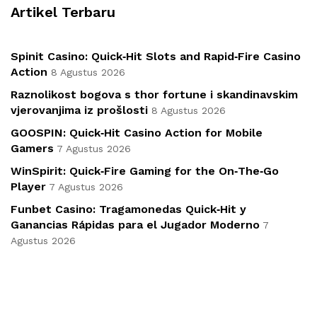
Artikel Terbaru
Spinit Casino: Quick‑Hit Slots and Rapid‑Fire Casino
Action
8 Agustus 2026
Raznolikost bogova s thor fortune i skandinavskim
vjerovanjima iz prošlosti
8 Agustus 2026
GOOSPIN: Quick‑Hit Casino Action for Mobile
Gamers
7 Agustus 2026
WinSpirit: Quick‑Fire Gaming for the On‑The‑Go
Player
7 Agustus 2026
Funbet Casino: Tragamonedas Quick‑Hit y
Ganancias Rápidas para el Jugador Moderno
7
Agustus 2026