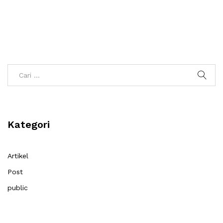
Kategori
Artikel
Post
public