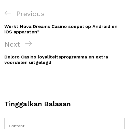
Navigasi
Previous
Previous
pos
Post
Werkt Nova Dreams Casino soepel op Android en
iOS apparaten?
Next
Next
Post
Deloro Casino loyaliteitsprogramma en extra
voordelen uitgelegd
Tinggalkan Balasan