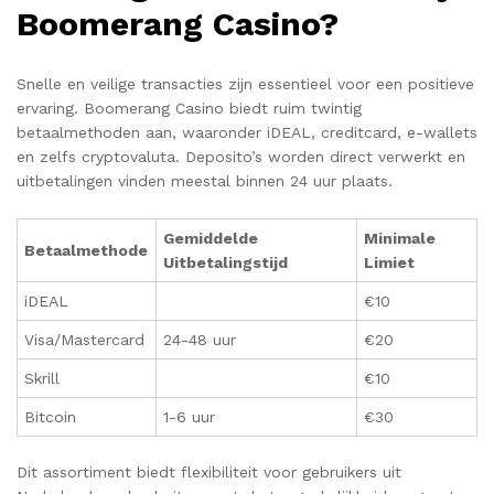
Boomerang Casino?
Snelle en veilige transacties zijn essentieel voor een positieve
ervaring. Boomerang Casino biedt ruim twintig
betaalmethoden aan, waaronder iDEAL, creditcard, e-wallets
en zelfs cryptovaluta. Deposito’s worden direct verwerkt en
uitbetalingen vinden meestal binnen 24 uur plaats.
Gemiddelde
Minimale
Betaalmethode
Uitbetalingstijd
Limiet
iDEAL
€10
Visa/Mastercard
24-48 uur
€20
Skrill
€10
Bitcoin
1-6 uur
€30
Dit assortiment biedt flexibiliteit voor gebruikers uit