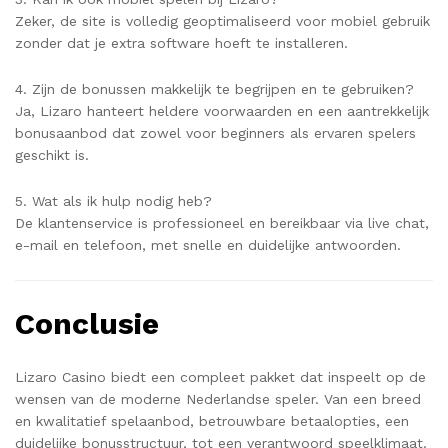
Zeker, de site is volledig geoptimaliseerd voor mobiel gebruik
zonder dat je extra software hoeft te installeren.
4. Zijn de bonussen makkelijk te begrijpen en te gebruiken?
Ja, Lizaro hanteert heldere voorwaarden en een aantrekkelijk
bonusaanbod dat zowel voor beginners als ervaren spelers
geschikt is.
5. Wat als ik hulp nodig heb?
De klantenservice is professioneel en bereikbaar via live chat,
e-mail en telefoon, met snelle en duidelijke antwoorden.
Conclusie
Lizaro Casino biedt een compleet pakket dat inspeelt op de
wensen van de moderne Nederlandse speler. Van een breed
en kwalitatief spelaanbod, betrouwbare betaalopties, een
duidelijke bonusstructuur, tot een verantwoord speelklimaat.