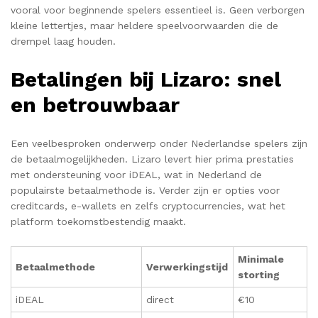
vooral voor beginnende spelers essentieel is. Geen verborgen
kleine lettertjes, maar heldere speelvoorwaarden die de
drempel laag houden.
Betalingen bij Lizaro: snel
en betrouwbaar
Een veelbesproken onderwerp onder Nederlandse spelers zijn
de betaalmogelijkheden. Lizaro levert hier prima prestaties
met ondersteuning voor iDEAL, wat in Nederland de
populairste betaalmethode is. Verder zijn er opties voor
creditcards, e-wallets en zelfs cryptocurrencies, wat het
platform toekomstbestendig maakt.
Minimale
Betaalmethode
Verwerkingstijd
storting
iDEAL
direct
€10