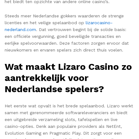
het biedt ten opzichte van andere online casino’s.
Steeds meer Nederlandse gokkers waarderen de strenge
licenties en het veilige spelaanbod op
lizarocasino-
nederland.com
. Dat vertrouwen begint bij de solide basis:
een officiële vergunning, goed beveiligde transacties en
eerlijke spelvoorwaarden. Deze factoren zorgen ervoor dat
nieuwkomers en ervaren spelers zich direct thuis voelen.
Wat maakt Lizaro Casino zo
aantrekkelijk voor
Nederlandse spelers?
Het eerste wat opvalt is het brede spelaanbod. Lizaro werkt
samen met gerenommeerde softwareleveranciers en biedt
een uitgebreide verzameling slots, tafelspellen en live
casino-opties. Denk aan populaire providers als NetEnt,
Evolution Gaming en Pragmatic Play. Dit zorgt voor een