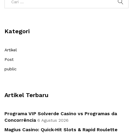
Kategori
Artikel
Post
public
Artikel Terbaru
Programa VIP Solverde Casino vs Programas da
Concorrência
6 Agustus 2026
Magius Casino: Quick‑Hit Slots & Rapid Roulette