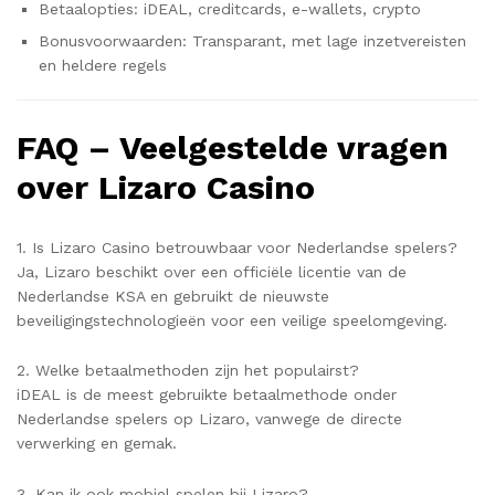
Betaalopties: iDEAL, creditcards, e-wallets, crypto
Bonusvoorwaarden: Transparant, met lage inzetvereisten
en heldere regels
FAQ – Veelgestelde vragen
over Lizaro Casino
1. Is Lizaro Casino betrouwbaar voor Nederlandse spelers?
Ja, Lizaro beschikt over een officiële licentie van de
Nederlandse KSA en gebruikt de nieuwste
beveiligingstechnologieën voor een veilige speelomgeving.
2. Welke betaalmethoden zijn het populairst?
iDEAL is de meest gebruikte betaalmethode onder
Nederlandse spelers op Lizaro, vanwege de directe
verwerking en gemak.
3. Kan ik ook mobiel spelen bij Lizaro?