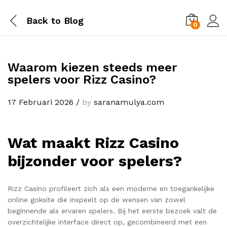
Back to
Blog
0
Waarom kiezen steeds meer
spelers voor Rizz Casino?
17 Februari 2026
/
by
saranamulya.com
Wat maakt Rizz Casino
bijzonder voor spelers?
Rizz Casino profileert zich als een moderne en toegankelijke
online goksite die inspeelt op de wensen van zowel
beginnende als ervaren spelers. Bij het eerste bezoek valt de
overzichtelijke interface direct op, gecombineerd met een