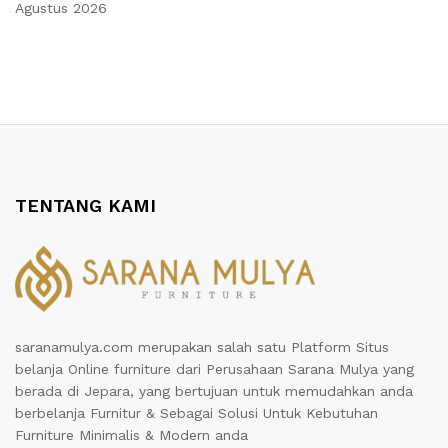
Agustus 2026
TENTANG KAMI
saranamulya.com merupakan salah satu Platform Situs
belanja Online furniture dari Perusahaan Sarana Mulya yang
berada di Jepara, yang bertujuan untuk memudahkan anda
berbelanja Furnitur & Sebagai Solusi Untuk Kebutuhan
Furniture Minimalis & Modern anda