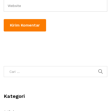
Kategori