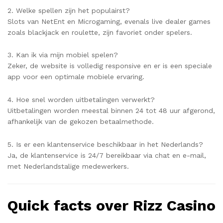
2. Welke spellen zijn het populairst?
Slots van NetEnt en Microgaming, evenals live dealer games
zoals blackjack en roulette, zijn favoriet onder spelers.
3. Kan ik via mijn mobiel spelen?
Zeker, de website is volledig responsive en er is een speciale
app voor een optimale mobiele ervaring.
4. Hoe snel worden uitbetalingen verwerkt?
Uitbetalingen worden meestal binnen 24 tot 48 uur afgerond,
afhankelijk van de gekozen betaalmethode.
5. Is er een klantenservice beschikbaar in het Nederlands?
Ja, de klantenservice is 24/7 bereikbaar via chat en e-mail,
met Nederlandstalige medewerkers.
Quick facts over Rizz Casino