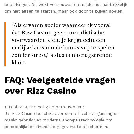
beperkingen. Dit wekt vertrouwen en maakt het aantrekkelijk
om niet alleen te starten, maar ook door te blijven spelen.
“Als ervaren speler waardeer ik vooral
dat Rizz Casino geen onrealistische
voorwaarden stelt. Je krijgt echt een
eerlijke kans om de bonus vrij te spelen
zonder stress,” aldus een terugkerende
klant.
FAQ: Veelgestelde vragen
over Rizz Casino
1. Is Rizz Casino veilig en betrouwbaar?
Ja, Rizz Casino beschikt over een officiële vergunning en
maakt gebruik van moderne encryptietechnologie om
persoonlijke en financiële gegevens te beschermen.