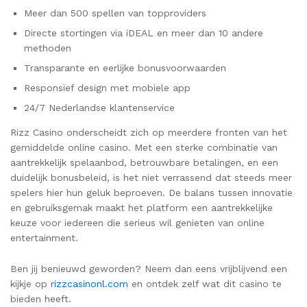
Meer dan 500 spellen van topproviders
Directe stortingen via iDEAL en meer dan 10 andere
methoden
Transparante en eerlijke bonusvoorwaarden
Responsief design met mobiele app
24/7 Nederlandse klantenservice
Rizz Casino onderscheidt zich op meerdere fronten van het
gemiddelde online casino. Met een sterke combinatie van
aantrekkelijk spelaanbod, betrouwbare betalingen, en een
duidelijk bonusbeleid, is het niet verrassend dat steeds meer
spelers hier hun geluk beproeven. De balans tussen innovatie
en gebruiksgemak maakt het platform een aantrekkelijke
keuze voor iedereen die serieus wil genieten van online
entertainment.
Ben jij benieuwd geworden? Neem dan eens vrijblijvend een
kijkje op
rizzcasinonl.com
en ontdek zelf wat dit casino te
bieden heeft.