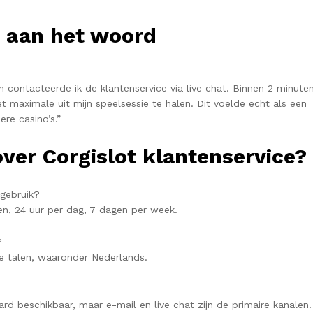
r aan het woord
contacteerde ik de klantenservice via live chat. Binnen 2 minute
t maximale uit mijn speelsessie te halen. Dit voelde echt als een
ere casino’s.”
over Corgislot klantenservice?
 gebruik?
en, 24 uur per dag, 7 dagen per week.
?
re talen, waaronder Nederlands.
rd beschikbaar, maar e-mail en live chat zijn de primaire kanalen.