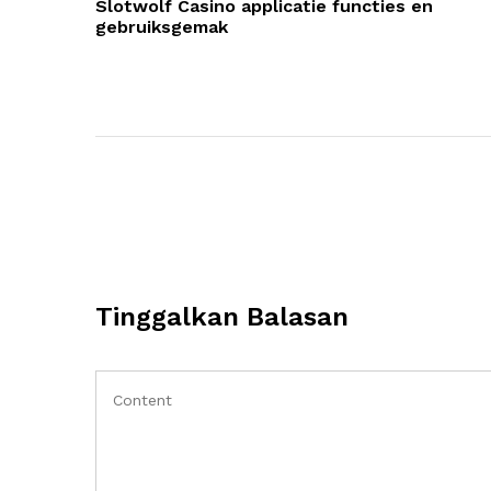
Slotwolf Casino applicatie functies en
gebruiksgemak
Tinggalkan Balasan