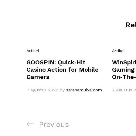
Re
Artikel
Artikel
GOOSPIN: Quick‑Hit
WinSpiri
Casino Action for Mobile
Gaming 
Gamers
On‑The‑
7 Agustus 2026
by
saranamulya.com
7 Agustus 
Navigasi
Previous
Previous
pos
Post