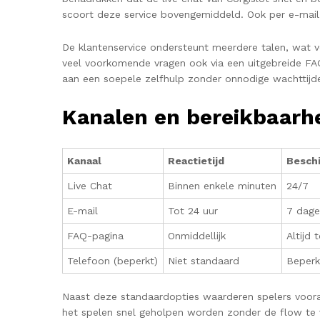
scoort deze service bovengemiddeld. Ook per e-mail li
De klantenservice ondersteunt meerdere talen, wat vo
veel voorkomende vragen ook via een uitgebreide FAQ-
aan een soepele zelfhulp zonder onnodige wachttijd
Kanalen en bereikbaarhe
Kanaal
Reactietijd
Besch
Live Chat
Binnen enkele minuten
24/7
E-mail
Tot 24 uur
7 dage
FAQ-pagina
Onmiddellijk
Altijd 
Telefoon (beperkt)
Niet standaard
Beperk
Naast deze standaardopties waarderen spelers vooral d
het spelen snel geholpen worden zonder de flow te v