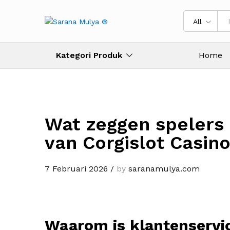
All
Kategori Produk
Home
Wat zeggen spelers 
van Corgislot Casin
7 Februari 2026
/
by
saranamulya.com
Waarom is klantenservic