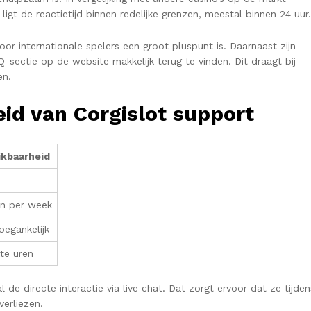
gt de reactietijd binnen redelijke grenzen, meestal binnen 24 uur.
or internationale spelers een groot pluspunt is. Daarnaast zijn
sectie op de website makkelijk terug te vinden. Dit draagt bij
en.
id van Corgislot support
ikbaarheid
n per week
toegankelijk
te uren
e directe interactie via live chat. Dat zorgt ervoor dat ze tijden
erliezen.