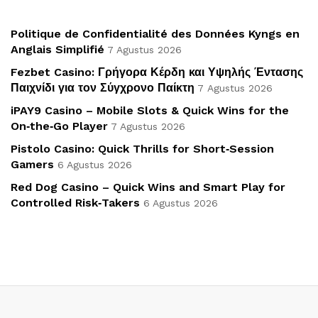
Politique de Confidentialité des Données Kyngs en
Anglais Simplifié
7 Agustus 2026
Fezbet Casino: Γρήγορα Κέρδη και Υψηλής Έντασης
Παιχνίδι για τον Σύγχρονο Παίκτη
7 Agustus 2026
iPAY9 Casino – Mobile Slots & Quick Wins for the
On‑the‑Go Player
7 Agustus 2026
Pistolo Casino: Quick Thrills for Short‑Session
Gamers
6 Agustus 2026
Red Dog Casino – Quick Wins and Smart Play for
Controlled Risk‑Takers
6 Agustus 2026