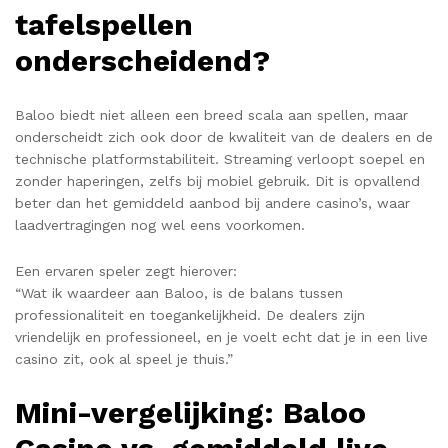
tafelspellen
onderscheidend?
Baloo biedt niet alleen een breed scala aan spellen, maar
onderscheidt zich ook door de kwaliteit van de dealers en de
technische platformstabiliteit. Streaming verloopt soepel en
zonder haperingen, zelfs bij mobiel gebruik. Dit is opvallend
beter dan het gemiddeld aanbod bij andere casino’s, waar
laadvertragingen nog wel eens voorkomen.
Een ervaren speler zegt hierover:
“Wat ik waardeer aan Baloo, is de balans tussen
professionaliteit en toegankelijkheid. De dealers zijn
vriendelijk en professioneel, en je voelt echt dat je in een live
casino zit, ook al speel je thuis.”
Mini-vergelĳking: Baloo