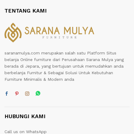
TENTANG KAMI
saranamulya.com merupakan salah satu Platform Situs
belanja Online furniture dari Perusahaan Sarana Mulya yang
berada di Jepara, yang bertujuan untuk memudahkan anda
berbelanja Furnitur & Sebagai Solusi Untuk Kebutuhan
Furniture Minimalis & Modern anda
HUBUNGI KAMI
Call us on WhatsApp