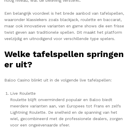
hoog niveau, wat de beleving versterkt.
Een belangrijk voordeel is het brede aanbod van tafelspellen,
waaronder klassiekers zoals blackjack, roulette en baccarat,
maar ook innovatieve varianten en game shows die een frisse
twist geven aan traditionele spellen. Dit maakt het platform
veelzijdig en uitnodigend voor verschillende type spelers.
Welke tafelspellen springen
er uit?
Baloo Casino blinkt uit in de volgende live tafelspellen:
Live Roulette
Roulette blijft onverminderd populair en Baloo biedt
meerdere varianten aan, van Europees tot Frans en zelfs
Lightning Roulette. De snelheid en de spanning van het
wiel, gecombineerd met de professionele dealers, zorgen
voor een ongeëvenaarde sfeer.