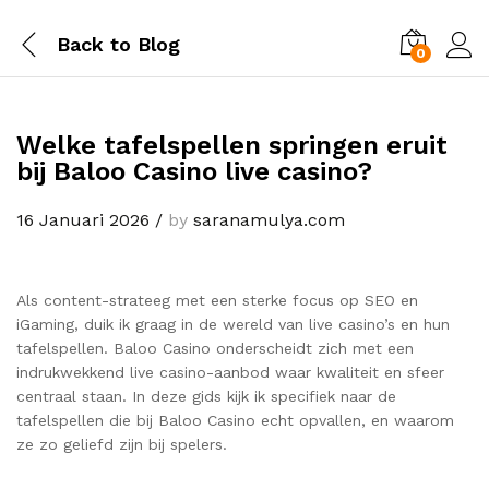
Back to
Blog
0
Welke tafelspellen springen eruit
bij Baloo Casino live casino?
16 Januari 2026
/
by
saranamulya.com
Als content-strateeg met een sterke focus op SEO en
iGaming, duik ik graag in de wereld van live casino’s en hun
tafelspellen. Baloo Casino onderscheidt zich met een
indrukwekkend live casino-aanbod waar kwaliteit en sfeer
centraal staan. In deze gids kijk ik specifiek naar de
tafelspellen die bij Baloo Casino echt opvallen, en waarom
ze zo geliefd zijn bij spelers.