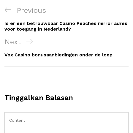
Navigasi
Previous
Previous
pos
Post
Is er een betrouwbaar Casino Peaches mirror adres
voor toegang in Nederland?
Next
Next
Post
Vox Casino bonusaanbiedingen onder de loep
Tinggalkan Balasan