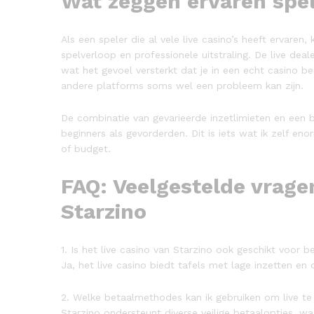
Wat zeggen ervaren spel
Als een speler die al vele live casino’s heeft ervaren
spelverloop en professionele uitstraling. De live deale
wat het gevoel versterkt dat je in een echt casino be
andere platforms soms wel een probleem kan zijn.
De combinatie van gevarieerde inzetlimieten en een 
beginners als gevorderden. Dit is iets wat ik zelf e
of budget.
FAQ: Veelgestelde vragen
Starzino
1. Is het live casino van Starzino ook geschikt voor b
Ja, het live casino biedt tafels met lage inzetten en d
2. Welke betaalmethodes kan ik gebruiken om live te
Starzino ondersteunt diverse veilige betaalopties, w