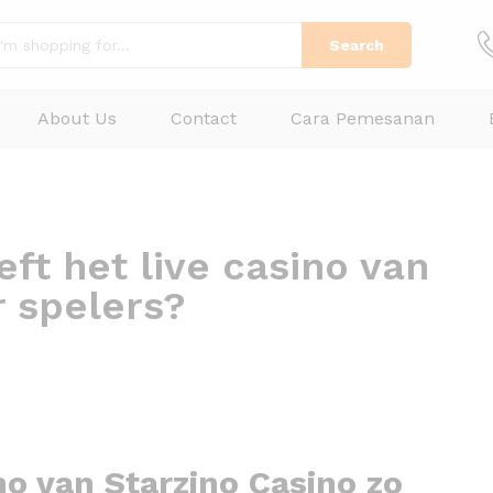
Search
About Us
Contact
Cara Pemesanan
ft het live casino van
r spelers?
no van Starzino Casino zo