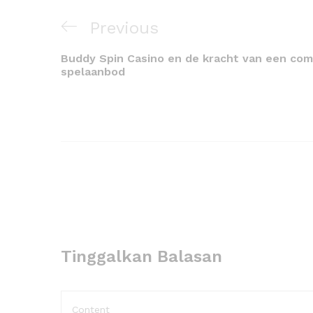
Navigasi
Previous
Previous
pos
Post
Buddy Spin Casino en de kracht van een co
spelaanbod
Tinggalkan Balasan