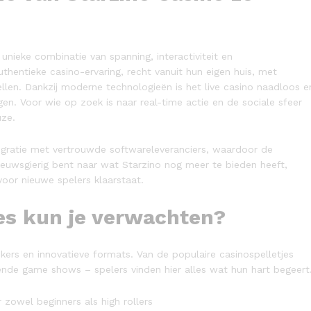
 unieke combinatie van spanning, interactiviteit en
hentieke casino-ervaring, recht vanuit hun eigen huis, met
ellen. Dankzij moderne technologieën is het live casino naadloos e
en. Voor wie op zoek is naar real-time actie en de sociale sfeer
uze.
tegratie met vertrouwde softwareleveranciers, waardoor de
 nieuwsgierig bent naar wat Starzino nog meer te bieden heeft,
voor nieuwe spelers klaarstaat.
es kun je verwachten?
ekers en innovatieve formats. Van de populaire casinospelletjes
ende game shows – spelers vinden hier alles wat hun hart begeert
 zowel beginners als high rollers