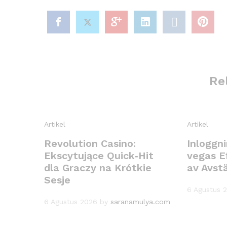
Re
Artikel
Artikel
Revolution Casino:
Inloggni
Ekscytujące Quick‑Hit
vegas E
dla Graczy na Krótkie
av Avst
Sesje
6 Agustus 
6 Agustus 2026
by
saranamulya.com