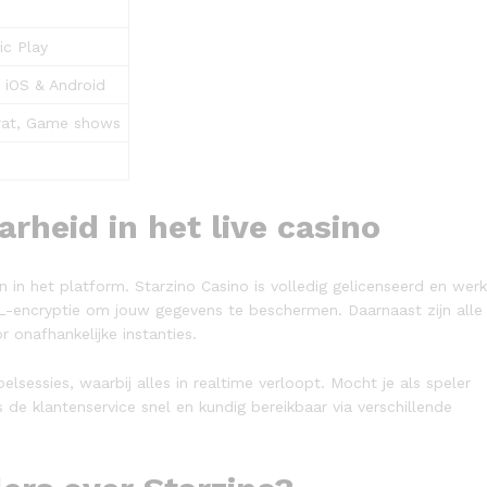
ic Play
 iOS & Android
arat, Game shows
rheid in het live casino
n in het platform. Starzino Casino is volledig gelicenseerd en werk
L-encryptie om jouw gegevens te beschermen. Daarnaast zijn alle
r onafhankelijke instanties.
lsessies, waarbij alles in realtime verloopt. Mocht je als speler
de klantenservice snel en kundig bereikbaar via verschillende