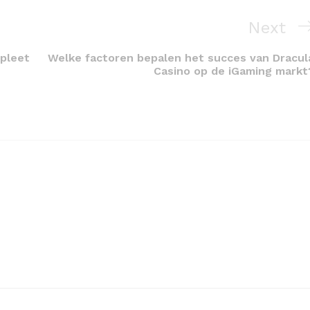
Next
Next
Post
mpleet
Welke factoren bepalen het succes van Dracul
Casino op de iGaming markt