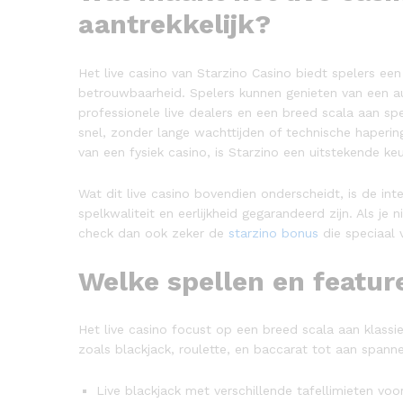
aantrekkelijk?
Het live casino van Starzino Casino biedt spelers een
betrouwbaarheid. Spelers kunnen genieten van een aut
professionele live dealers en een breed scala aan sp
snel, zonder lange wachttijden of technische hapering
van een fysiek casino, is Starzino een uitstekende ke
Wat dit live casino bovendien onderscheidt, is de in
spelkwaliteit en eerlijkheid gegarandeerd zijn. Als je
check dan ook zeker de
starzino bonus
die speciaal 
Welke spellen en featur
Het live casino focust op een breed scala aan klassi
zoals blackjack, roulette, en baccarat tot aan spann
Live blackjack met verschillende tafellimieten voor