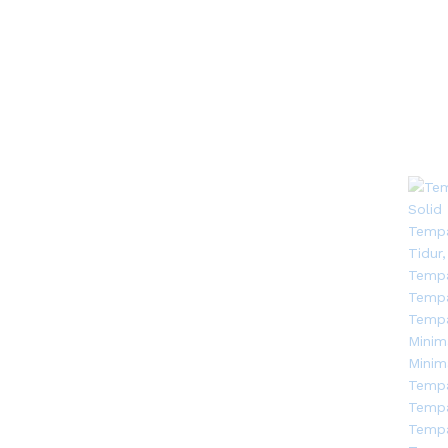
Gold
(40)
Gray
(30)
Green
(1)
Grey
(86)
Light Pink
(1)
Natural
(103)
Natural Rotan
(33)
Natural Teak
(177)
Natural Yellow
(4)
Orange
(3)
Red
(2)
Walnut
(224)
White
(223)
Yellow
(1)