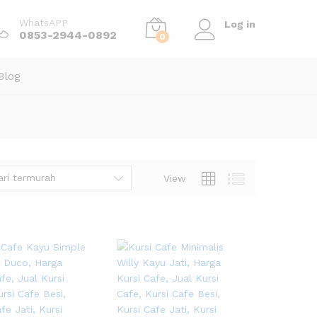
WhatsAPP
Log in
0853-2944-0892
0
Blog
ari termurah
View