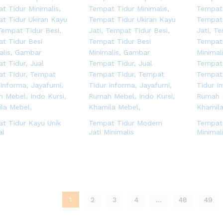
t Tidur Kayu Unik
Tempat Tidur Modern
Tempat
al
Jati Minimalis
Minimal
1
2
3
4
…
48
49