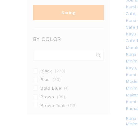
Saring
BY COLOR
Black
(270)
Blue
(33)
Bold Blue
(1)
Brown
(99)
Brown Teak
(119)
Cream
(23)
Kursi
Dark Brown
(36)
Minim
Dark Grey
(9)