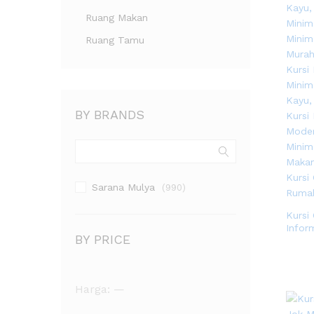
Ruang Makan
Ruang Tamu
BY BRANDS
Sarana Mulya
(990)
Kursi 
Infor
BY PRICE
Harga
Harga
Harga:
—
terendah
tertinggi