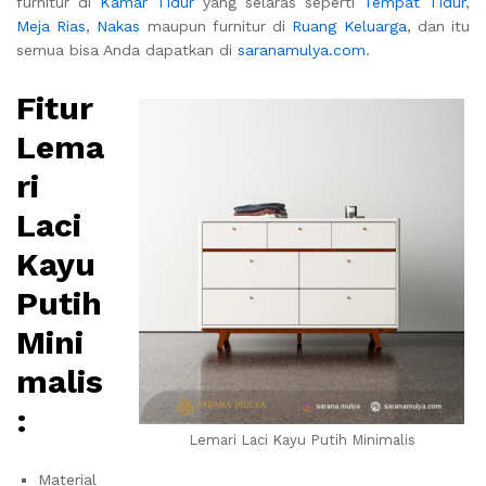
furnitur di
Kamar Tidur
yang selaras seperti
Tempat Tidur
,
Meja Rias
,
Nakas
maupun furnitur di
Ruang Keluarga
, dan itu
semua bisa Anda dapatkan di
saranamulya.com
.
Fitur
Lema
ri
Laci
Kayu
Putih
Mini
malis
:
Lemari Laci Kayu Putih Minimalis
Material