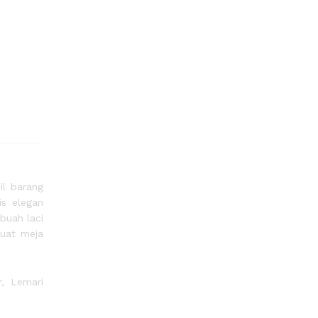
il barang
is elegan
buah laci
buat meja
r
, Lemari