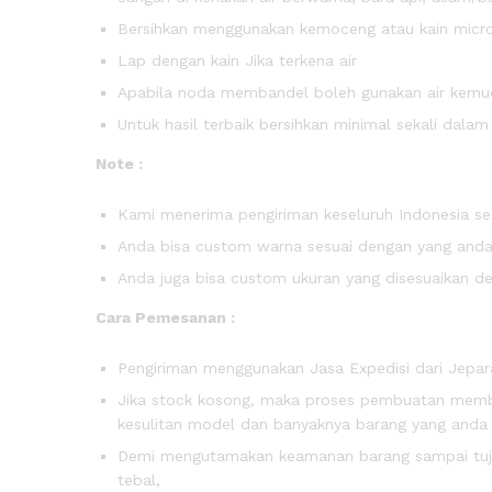
Bersihkan menggunakan kemoceng atau kain micro
Lap dengan kain Jika terkena air
Apabila noda membandel boleh gunakan air kemudi
Untuk hasil terbaik bersihkan minimal sekali dala
Note :
Kami menerima pengiriman keseluruh Indonesia ses
Anda bisa custom warna sesuai dengan yang anda 
Anda juga bisa custom ukuran yang disesuaikan d
Cara Pemesanan :
Pengiriman menggunakan Jasa Expedisi dari Jepara
Jika stock kosong, maka proses pembuatan membut
kesulitan model dan banyaknya barang yang anda
Demi mengutamakan keamanan barang sampai tujua
tebal,