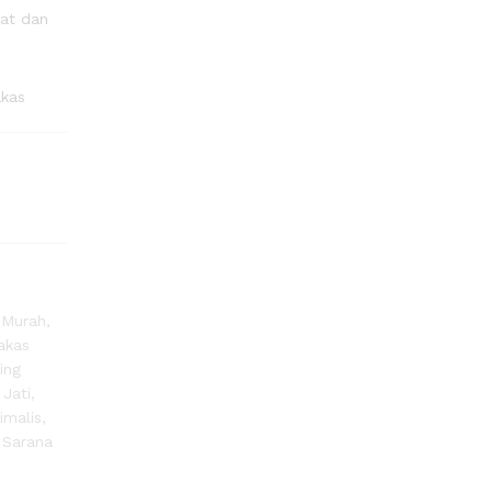
uat dan
akas
 Murah
,
akas
ing
 Jati
,
imalis
,
,
Sarana