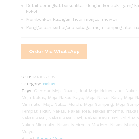
Detail perangkat berkualitas dengan kontruksi yang k
kokoh
Memberikan Ruangan Tidur menjadi mewah
Penggunaan serbaguna sebagai meja samping atau n
is
Order Via WhatsApp
0)
SKU:
MNKS-032
Category:
Nakas
Tags:
Gambar Meja Nakas
,
Jual Meja Nakas
,
Jual Nakas
Meja Nakas
,
Meja Nakas Kayu
,
Meja Nakas Kecil
,
Meja N
Minimalis
,
Meja Nakas Murah
,
Meja Samping
,
Meja Samp
Tempat Tidur
,
Nakas
,
Nakas Ikea
,
Nakas Informa
,
Nakas
Nakas Kayu
,
Nakas Kayu Jati
,
Nakas Kayu Jati Solid Min
Nakas Minimalis
,
Nakas Minimalis Modern
,
Nakas Murah
Mulya
Brand:
Sarana Mulya