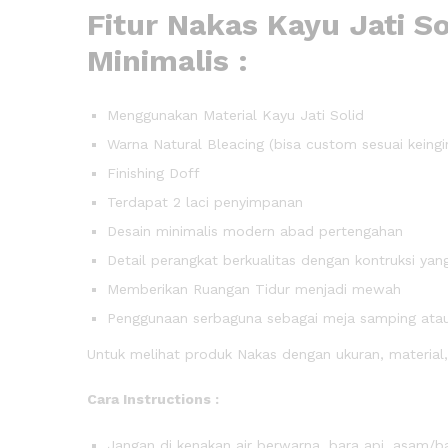
Fitur Nakas Kayu Jati So
Minimalis :
Menggunakan Material Kayu Jati Solid
Warna Natural Bleacing (bisa custom sesuai keing
Finishing Doff
Terdapat 2 laci penyimpanan
Desain minimalis modern abad pertengahan
Detail perangkat berkualitas dengan kontruksi ya
Memberikan Ruangan Tidur menjadi mewah
Penggunaan serbaguna sebagai meja samping ata
Untuk melihat produk Nakas dengan ukuran, material,
Cara Instructions :
Jangan di kenakan air berwarna, bara api, asam/b