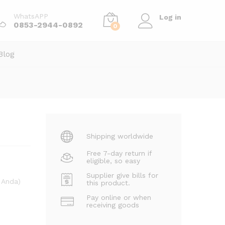
Order Via WhatsApp
WhatsAPP
Log in
0853-2944-0892
0
Blog
Shipping worldwide
Free 7-day return if
eligible, so easy
Supplier give bills for
 Anda)
this product.
Pay online or when
receiving goods