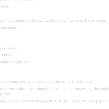
fiber.
an langsung seka dengan lap kering sampai benar benar kering.
m seminggu.
uai tujuan.
inginkan.
engan ruangan anda
 langsung, sehingga ongkos pengiriman lebih terjangkau.
uhkan waktu 2-3 minggu jika stok kosong, tergantung dari tingk
 pesan.
n, saat pengiriman kami packing dengan Single fish dan paper k