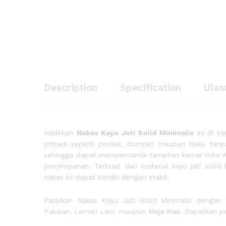
Description
Specification
Ulas
Hadirkan
Nakas Kayu Jati Solid Minimalis
ini di s
pribadi seperti ponsel, dompet maupun buku tanpa
sehingga dapat mempercantik tampilan kamar tidur An
penyimpanan. Terbuat dari material kayu jati solid
nakas ini dapat berdiri dengan stabil.
Padukan Nakas Kayu Jati Solid Minimalis dengan f
Pakaian, Lemari Laci, maupun
Meja Rias
. Dapatkan p